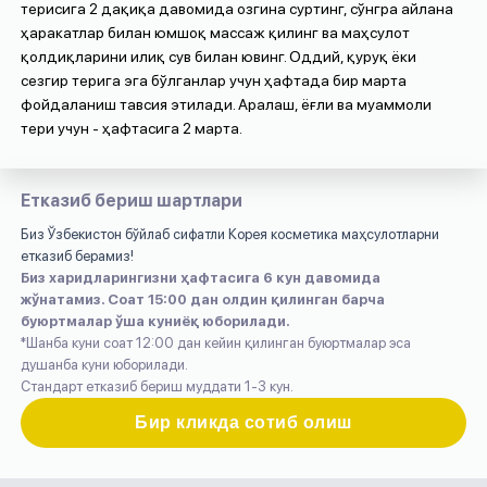
терисига 2 дақиқа давомида озгина суртинг, сўнгра айлана
ҳаракатлар билан юмшоқ массаж қилинг ва маҳсулот
қолдиқларини илиқ сув билан ювинг. Оддий, қуруқ ёки
сезгир терига эга бўлганлар учун ҳафтада бир марта
фойдаланиш тавсия этилади. Аралаш, ёғли ва муаммоли
тери учун - ҳафтасига 2 марта.
Етказиб бериш шартлари
Биз Ўзбекистон бўйлаб сифатли Корея косметика маҳсулотларни
етказиб берамиз!
Биз харидларингизни ҳафтасига 6 кун давомида
жўнатамиз. Соат 15:00 дан олдин қилинган барча
буюртмалар ўша куниёқ юборилади.
*Шанба куни соат 12:00 дан кейин қилинган буюртмалар эса
душанба куни юборилади.
Стандарт етказиб бериш муддати 1-3 кун.
Бир кликда сотиб олиш