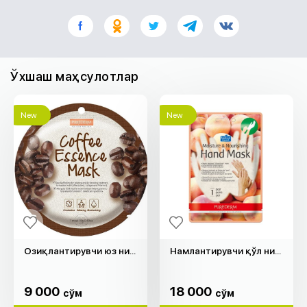
Ўхшаш маҳсулотлар
New
New
Озиқлантирувчи юз ниқоб "Purederm"
Намлантирувчи қўл ниқоб "Purederm"
9 000
18 000
cўм
cўм
9 000
18 000
cўм
cўм