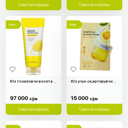
Саватчага қўшиш
Саватчага қўшиш
New
New
Юз тозаловчи восита "Secret Key" (150мл)
Юз учун оқартирувчи ниқоб "Frudia"
97 000
15 000
cўм
cўм
97 000
15 000
cўм
cўм
Саватчага қўшиш
Саватчага қўшиш