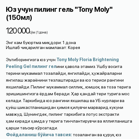
Юз учун пилинг гель "Tony Moly"
(150мл)
120 000
cўм
(
1
дона
)
Энг кам буюртма миқдори
:
1
дона
Ишлаб чиқарилган мамлакат
:
Корея
Эътиборингизга юз учун
Tony Moly Floria Brightening
Peeling Gel
пилинг
гел
ини ҳавола этамиз. Ушбу восита
терини мукаммал тозалайди, янгилайди, ҳужайраларни
янгилаш жараёнини тезлаштиради ва юз териси рангини
яхшилайди. Пилинг мукаммал силлиқ, юмшоқ ва тоза терига
эришишингизга ёрдам беради. Ҳар қандай тери турига мос
келади. Таркибида юз рангини яхшилаш ва УБ нурлари ва
қуёш шикастланишидан ҳимоя қилувчи марварид кукуни
мавжуд. Шунингдек, пилинг таркибига лотус экстракти
ҳам киради ҳамда у терига тинчлантирувчи ва яллиғланишга
қарши таъсир кўрсатади.
Фойдаланиш бўйича тавсия:
тозаланган ва қуруқ юз