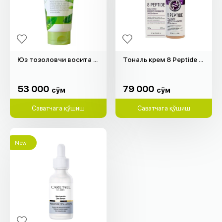
Юз тозоловчи восита "Farm Stay" (180мл)
Тональ крем 8 Peptide "Enough" (100гр)
53 000
79 000
cўм
cўм
53 000
79 000
cўм
cўм
Саватчага қўшиш
Саватчага қўшиш
New