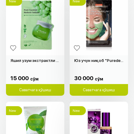
New
New
Яшил узум экстрактли юз ниқоб "Frudia"
Юз учун ниқоб "Purederm"
15 000
30 000
cўм
cўм
15 000
30 000
cўм
cўм
Саватчага қўшиш
Саватчага қўшиш
New
New