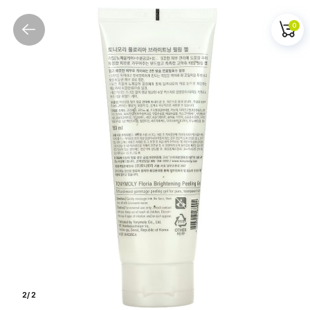
0
2
/
2