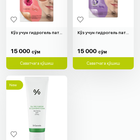
Кўз учун гидрогель патч "Purederm" (атиргул, 2 дона)
Кўз учун гидрогель патч "Purederm" (лаванда, 2 дона)
15 000
15 000
cўм
cўм
15 000
15 000
cўм
cўм
Саватчага қўшиш
Саватчага қўшиш
New