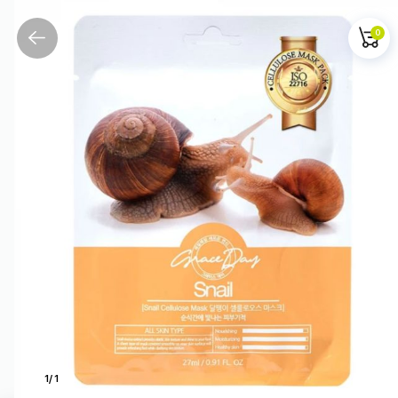
0
1
/
1