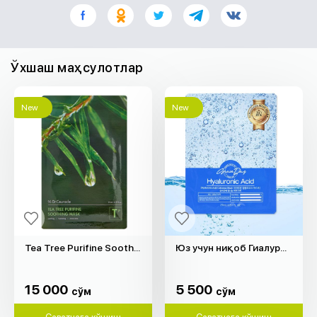
Ўхшаш маҳсулотлар
New
New
Tea Tree Purifine Soothing Mask "Dr.Ceuracle" (1д)
Юз учун ниқоб Гиалурон кислота "Grace day" (27мл)
15 000
5 500
cўм
cўм
15 000
5 500
cўм
cўм