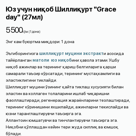
Юз учун ниқоб Шиллиқурт "Grace
day" (27мл)
5 500
cўм
(
1
дона
)
Энг кам буюртма миқдори
:
1
дона
Эътиборингизга
шиллиқурт муцини экстракт
и асосида
тайёрланган
матоли
юз
ниқоб
и
ни ҳавола этами. Ушбу
ниқоб ажинлар ва терининг қариш белгиларига қарши
самарали таъсир кўрсатади, терининг мустаҳкамлиги ва
эластиклигини тиклайди.
Шиллиқурт муцини ўзининг қайта тиклаш хусусияти билан
эластин ва коллаген толаларини ишлаб чиқаришни
фаоллаштиради, регенерация жараёнларини тезлаштиради,
терининг кўринишини яхшилайди, ажинларни текислайди ва
юзни таранглаштирувчи таъсирга эга.
Аллантоин юмшатувчи ва тинчлантирувчи таъсирга эга.
Ниқобни қўллашдан кейин тери жуда силлиқ ва юмшоқ
бўлади.