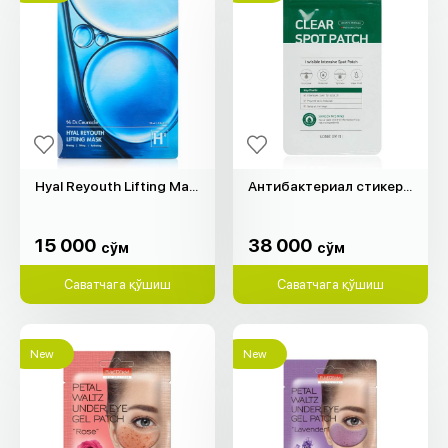
Hyal Reyouth Lifting Mask "Dr.Ceuracle" (1д)
Антибактериал стикер Clear Spot Patch "Some By Mi" (18д)
15 000
38 000
cўм
cўм
15 000
38 000
cўм
cўм
Саватчага қўшиш
Саватчага қўшиш
New
New