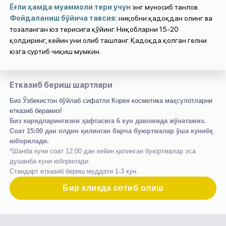
Ёғли ҳамда муаммоли тери учун
энг муносиб танлов.
Фойдаланиш бўйича тавсия:
ниқобни қадоқдан олинг ва
тозаланган юз терисига қўйинг. Ниқобларни 15-20
қолдиринг, кейин уни олиб ташланг. Қадоқда қолган гелни
юзга суртиб чиқиш мумкин.
Етказиб бериш шартлари
Биз Ўзбекистон бўйлаб сифатли Корея косметика маҳсулотларни
етказиб берамиз!
Биз харидларингизни ҳафтасига 6 кун давомида жўнатамиз.
Соат 15:00 дан олдин қилинган барча буюртмалар ўша куниёқ
юборилади.
*Шанба куни соат 12:00 дан кейин қилинган буюртмалар эса
душанба куни юборилади.
Стандарт етказиб бериш муддати 1-3 кун.
Бир кликда сотиб олиш