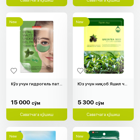
Саватчага қўшиш
Саватчага қўшиш
New
New
Кўз учун гидрогель патч "Purederm" (кўк чой, 2 дона)
Юз учун ниқоб Яшил чой "Farm Stay" (1д)
15 000
5 300
cўм
cўм
15 000
5 300
cўм
cўм
Саватчага қўшиш
Саватчага қўшиш
New
New