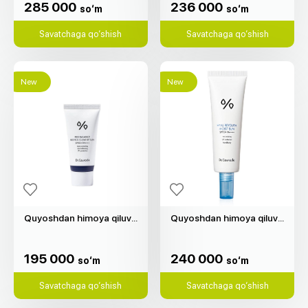
285 000
236 000
so‘m
so‘m
Savatchaga qo‘shish
Savatchaga qo‘shish
New
New
Quyoshdan himoya qiluvchi krem "Dr.Ceuracle" (50 ml)
Quyoshdan himoya qiluvchi krem Hyal Reyouth "Dr.Ceuracle" (50ml)
195 000
240 000
so‘m
so‘m
195 000
240 000
so‘m
so‘m
Savatchaga qo‘shish
Savatchaga qo‘shish