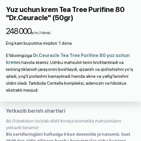
Yuz uchun krem Tea Tree Purifine 80
"Dr.Ceuracle" (50gr)
248 000
so‘m
(
1
dona
)
Eng kam buyurtma miqdori
:
1
dona
E'tiboringizga
Dr.Ceuracle Tea Tree Purifine 80 yuz uchun
krem
ni havola etamiz. Ushbu mahsulot ​​terini tinchlantiradi va
terining tiklanish jarayonini boshlaydi, qizarish va qichishishni yo'q
qiladi, yog'li porlashni kamaytiradi hamda akne va yallig'lanishni
oldini oladi. Tarkibida Centella kompleksi, adenozin va hibiskus
ekstrakti mavjud.
Yetkazib berish shartlari
Biz O‘zbekiston bo‘ylab sifatli Koreya kosmetika mahsulotlarni
yetkazib beramiz!
Biz xaridlaringizni haftasiga 6 kun davomida jo‘natamiz. Soat
15:00 dan oldin qilingan barcha buyurtmalar o‘sha kuniyoq