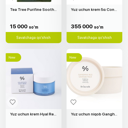
Tea Tree Purifine Soothing Mask "Dr.Ceuracle" (1d)
Yuz uchun krem 5α Control Clearing "Dr.Ceuracle" (50gr)
15 000
355 000
so‘m
so‘m
15 000
355 000
so‘m
so‘m
Savatchaga qo‘shish
Savatchaga qo‘shish
New
New
Yuz uchun krem Hyal Reyouth "Dr.Ceuracle" (60gr)
Yuz uchun niqob Ganghwa Rice Granule "Dr.Ceuracle" (115gr)
285 000
236 000
so‘m
so‘m