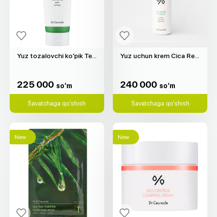
Yuz tozalovchi ko'pik Tea Tree Purifine 30 "Dr.Ceuracle" (150ml)
Yuz uchun krem Cica Regen 70 "Dr.Ceuracle" (50g)
225 000
240 000
so‘m
so‘m
225 000
240 000
so‘m
so‘m
Savatchaga qo‘shish
Savatchaga qo‘shish
New
New