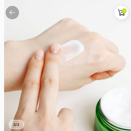
0
2
/
2