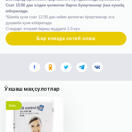
Соат 15:00 дан олдин қилинган барча буюртмалар ўша куниёқ
юборилади.
*Шанба куни соат 12:00 дан кейин қилинган буюртмалар эса
душанба куни юборилади.
Стандарт етказиб бериш муддати 1-3 кун.
Бир кликда сотиб олиш
Ўхшаш маҳсулотлар
New