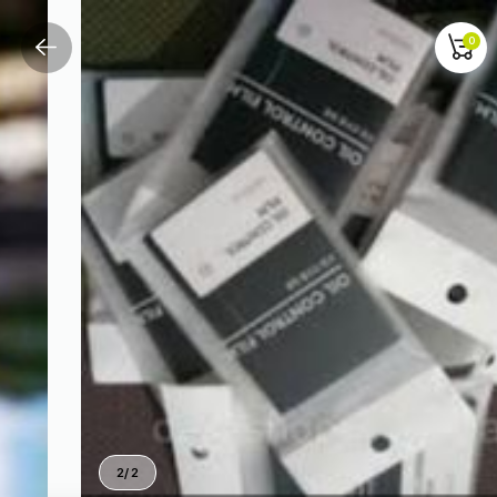
0
2
/
2