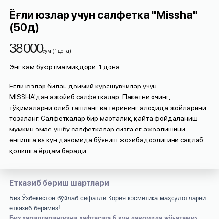
Ёғли юзлар учун салфетка "Missha"
(50д)
38 000
cўм
(
1
дона
)
Энг кам буюртма миқдори
:
1
дона
Ёғли юзлар билан доимий курашувчилар учун
MISSHA'дан ажойиб салфеткалар.
Пакетни очинг,
тўқималарни олиб ташланг ва терининг алоҳида жойларини
тозаланг. Салфеткалар бир марталик, қайта фойдаланиш
мумкин эмас. ушбу салфеткалар сизга ёғ ажралишини
енгишга ва кун давомида бўяниш жозибадорлигини сақлаб
қолишга ёрдам беради.
Етказиб бериш шартлари
Биз Ўзбекистон бўйлаб сифатли Корея косметика маҳсулотларни
етказиб берамиз!
Биз харидларингизни ҳафтасига 6 кун давомида жўнатамиз.