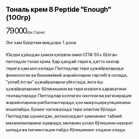
Тональ крем 8 Peptide "Enough"
(100гр)
79 000
cўм
(
1
дона
)
Энг кам буюртма миқдори
:
1
дона
Юқори қуёшдан ҳимоя қилувчи омил СПФ 50+ бўлган
пептидли тонал крем. Ҳар қандай терига, ҳатто сезгир
терига ҳам мос келади. Пептидлар тери ҳужайраларида
физиологик ва биокимёвий жараёнларни тартибга солади,
"ухлаб ётган" ҳужайраларни уйғотади, янги ёш
ҳужайраларнинг бўлинишини ва тери юзасига ҳаракатини
тезлаштиради. Пептидлар коллаген синтези ва регенерация
жараёнларини рағбатлантиради, қон микроциркуляциясини
яхшилайди, бунинг натижасида тери эластик бўлади.
Пептидлар шунингдек, антиоксидант ҳимоянинг табиий
механизмларини оширади, меланин ҳосил бўлишини назорат
қилади ва пигментация пайдо бўлишининг олдини олади.