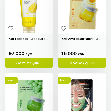
Юз тозаловчи восита "Secret Key" (150мл)
Юз учун оқартирувчи ниқоб "Frudia"
97 000
15 000
cўм
cўм
97 000
15 000
cўм
cўм
Саватчага қўшиш
Саватчага қўшиш
New
New