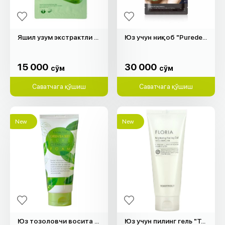
Яшил узум экстрактли юз ниқоб "Frudia"
Юз учун ниқоб "Purederm"
15 000
30 000
cўм
cўм
15 000
30 000
cўм
cўм
Саватчага қўшиш
Саватчага қўшиш
New
New
Юз тозоловчи восита "Farm Stay" (180мл)
Юз учун пилинг гель "Tony Moly" (150мл)