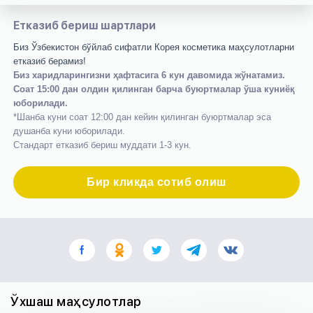
Етказиб бериш шартлари
Биз Ўзбекистон бўйлаб сифатли Корея косметика маҳсулотларни
етказиб берамиз!
Биз харидларингизни ҳафтасига 6 кун давомида жўнатамиз.
Соат 15:00 дан олдин қилинган барча буюртмалар ўша куниёқ
юборилади.
*Шанба куни соат 12:00 дан кейин қилинган буюртмалар эса
душанба куни юборилади.
Стандарт етказиб бериш муддати 1-3 кун.
Бир кликда сотиб олиш
Ўхшаш маҳсулотлар