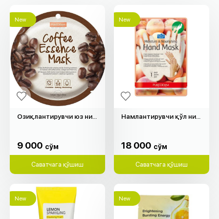
New
New
Озиқлантирувчи юз ниқоб "Purederm"
Намлантирувчи қўл ниқоб "Purederm"
9 000
18 000
cўм
cўм
9 000
18 000
cўм
cўм
Саватчага қўшиш
Саватчага қўшиш
New
New