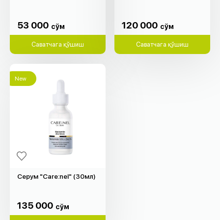
53 000
120 000
cўм
cўм
53 000
120 000
cўм
cўм
Саватчага қўшиш
Саватчага қўшиш
New
Серум "Care:nel" (30мл)
135 000
cўм
135 000
cўм