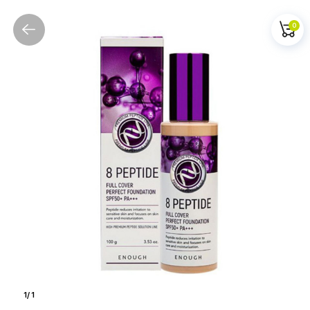
0
1
/
1