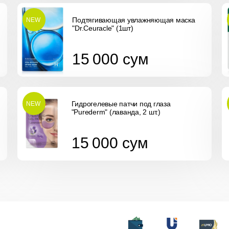
Подтягивающая увлажняющая маска
NEW
"Dr.Ceuracle" (1шт)
15 000
сум
15 000
сум
Гидрогелевые патчи под глаза
NEW
"Purederm" (лаванда, 2 шт.)
15 000
сум
15 000
сум