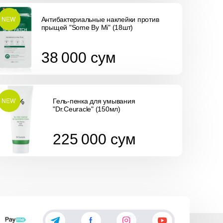
Антибактериальные наклейки против
NEW
прыщей "Some By Mi" (18шт)
38 000
сум
38 000
сум
Гель-пенка для умывания
NEW
"Dr.Ceuracle" (150мл)
225 000
сум
225 000
сум