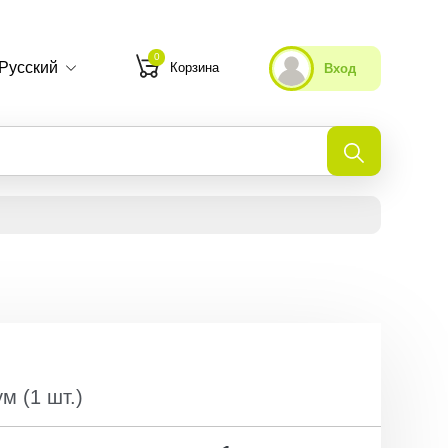
0
Русский
Корзина
Вход
Мои избранные
Недавно просмотренные
ум
(
1
шт.
)