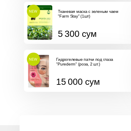
Тканевая маска с зеленым чаем
NEW
"Farm Stay" (1шт)
5 300
сум
5 300
сум
Гидрогелевые патчи под глаза
NEW
"Purederm" (роза, 2 шт.)
15 000
сум
15 000
сум