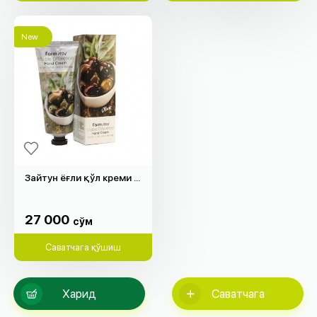
New
Зайтун ёғли қўл креми "Farm Stay" (100гр)
27 000
cўм
27 000
cўм
Саватчага қўшиш
Харид
Саватчага