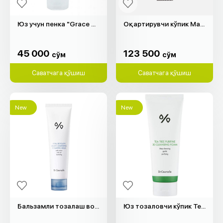
Юз учун пенка "Grace Day" (180мл)
Оқартирувчи кўпик Madagascar Centella "SKIN1004" (125мл)
45 000
123 500
cўм
cўм
45 000
123 500
cўм
cўм
Саватчага қўшиш
Саватчага қўшиш
New
New
Бальзамли тозалаш воситаси Hyal Reyouth "Dr.Ceuracle" (100мл)
Юз тозаловчи кўпик Tea Tree Purifine 30 "Dr.Ceuracle" (150мл)