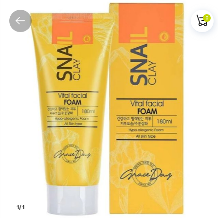
0
1
/
1