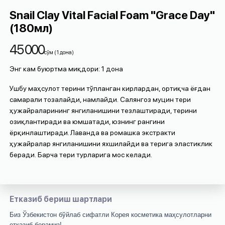
Snail Clay Vital Facial Foam "Grace Day"
(180мл)
45 000
cўм
(
1
дона
)
Энг кам буюртма миқдори
:
1
дона
Ушбу маҳсулот терини тўпланган кирлардан, ортиқча ёғдан
самарали тозалайди, намлайди.
Салянгоз муцин тери
ҳужайраларининг янгиланишини тезлаштиради, терини
озиқлантиради ва юмшатади, юзнинг рангини
ёрқинлаштиради. Лаванда ва ромашка экстракти
ҳужайралар янгиланишини яхшилайди ва терига эластиклик
беради.
Барча тери турларига мос келади.
Етказиб бериш шартлари
Биз Ўзбекистон бўйлаб сифатли Корея косметика маҳсулотларни
етказиб берамиз!