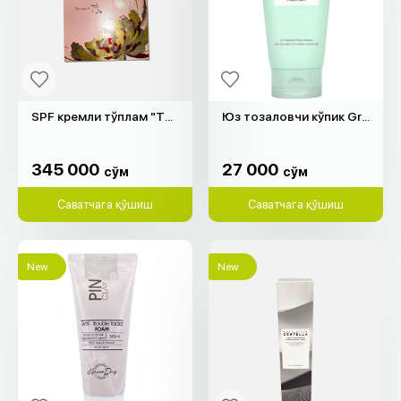
SPF кремли тўплам "The Saga of Xiu"
Юз тозаловчи кўпик Green "Heimish" (30мл)
345 000
27 000
cўм
cўм
345 000
27 000
cўм
cўм
Саватчага қўшиш
Саватчага қўшиш
New
New