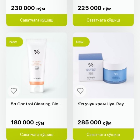
230 000
225 000
cўм
cўм
230 000
225 000
cўм
cўм
Саватчага қўшиш
Саватчага қўшиш
New
New
5α Control Clearing Cleansing Foam "Dr.Ceuracle" (200мл)
Юз учун крем Hyal Reyouth "Dr.Ceuracle" (60гр)
180 000
285 000
cўм
cўм
180 000
285 000
cўм
cўм
Саватчага қўшиш
Саватчага қўшиш