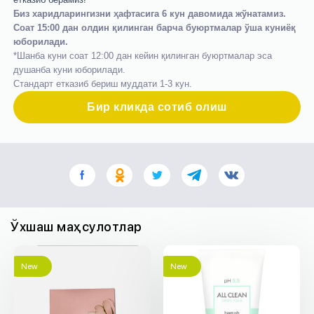
Биз харидларингизни ҳафтасига 6 кун давомида жўнатамиз.
Соат 15:00 дан олдин қилинган барча буюртмалар ўша куниёқ
юборилади.
*Шанба куни соат 12:00 дан кейин қилинган буюртмалар эса
душанба куни юборилади.
Стандарт етказиб бериш муддати 1-3 кун.
Бир кликда сотиб олиш
Ўхшаш маҳсулотлар
New
New