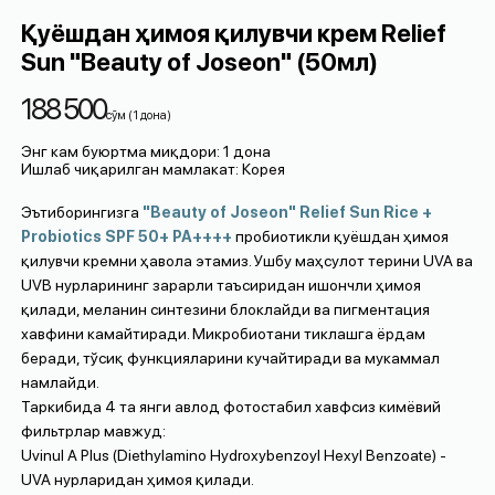
Қуёшдан ҳимоя қилувчи крем Relief
Sun "Beauty of Joseon" (50мл)
188 500
cўм
(
1
дона
)
Энг кам буюртма миқдори
:
1
дона
Ишлаб чиқарилган мамлакат
:
Корея
Эътиборингизга
"Beauty of Joseon" Relief Sun Rice +
Probiotics SPF 50+ PA++++
пробиотикли қуёшдан ҳимоя
қилувчи кремни ҳавола этамиз. Ушбу маҳсулот терини UVA ва
UVB нурларининг зарарли таъсиридан ишончли ҳимоя
қилади, меланин синтезини блоклайди ва пигментация
хавфини камайтиради. Микробиотани тиклашга ёрдам
беради, тўсиқ функцияларини кучайтиради ва мукаммал
намлайди.
Таркибида 4 та янги авлод фотостабил хавфсиз кимёвий
фильтрлар мавжуд:
Uvinul A Plus (Diethylamino Hydroxybenzoyl Hexyl Benzoate) -
UVA нурларидан ҳимоя қилади.