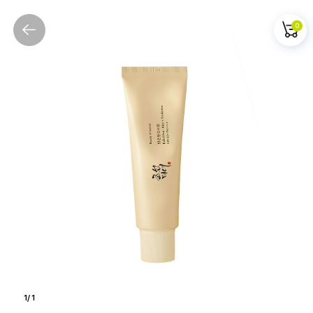
0
1
/
1