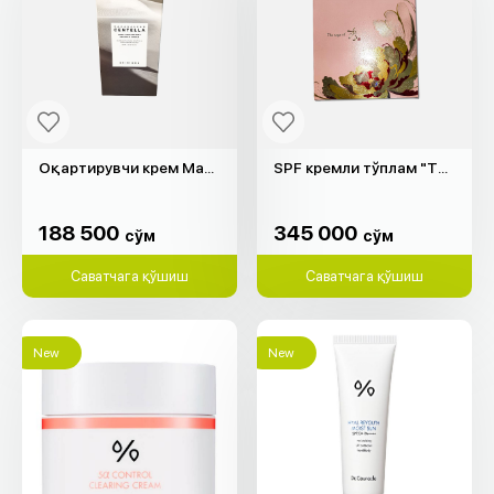
Оқартирувчи крем Madagascar Centella "SKIN1004" (75мл)
SPF кремли тўплам "The Saga of Xiu"
188 500
345 000
cўм
cўм
188 500
345 000
cўм
cўм
Саватчага қўшиш
Саватчага қўшиш
New
New