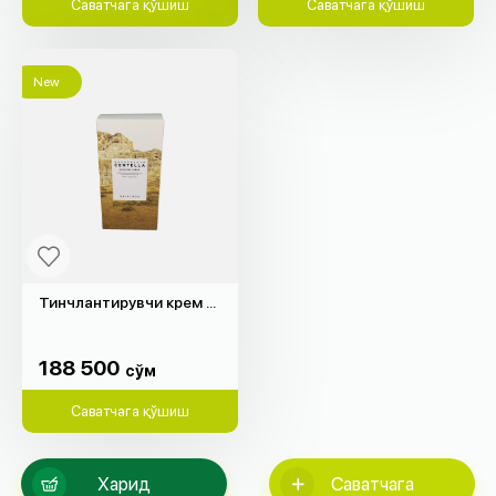
Саватчага қўшиш
Саватчага қўшиш
New
Тинчлантирувчи крем Madagascar Centella "SKIN1004" (75мл)
188 500
cўм
188 500
cўм
Саватчага қўшиш
Харид
Саватчага