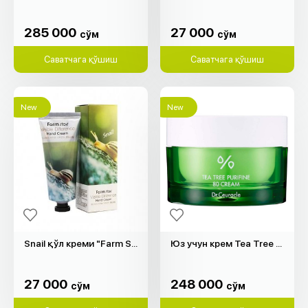
285 000
27 000
cўм
cўм
285 000
27 000
cўм
cўм
Саватчага қўшиш
Саватчага қўшиш
New
New
Snail қўл креми "Farm Stay" (100гр)
Юз учун крем Tea Tree Purifine 80 "Dr.Ceuracle" (50гр)
27 000
248 000
cўм
cўм
27 000
248 000
cўм
cўм