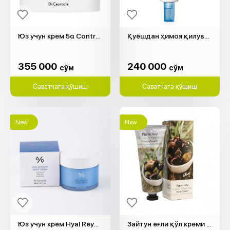
Юз учун крем 5α Control Clearing "Dr.Ceuracle" (50гр)
Қуёшдан ҳимоя қилувчи крем Hyal Reyouth "Dr.Ceuracle" (50мл)
355 000
240 000
cўм
cўм
355 000
240 000
cўм
cўм
Саватчага қўшиш
Саватчага қўшиш
New
New
Юз учун крем Hyal Reyouth "Dr.Ceuracle" (60гр)
Зайтун ёғли қўл креми "Farm Stay" (100гр)