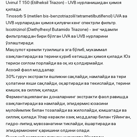
Uvinul T 150 (Etilheksil Triazon) - UVB нурланишидан ҳимоя
қилади.
Tinosorb S (metilen bis-benzotriazolil tetrametilbutilfenol) UVA вa
UVB нурларидан ҳимоя қилувчи кенг спектрли фильтр.
Iscotrizinol (Diethylhexyl Butamido Triazone) - энг чидамли
фильтрлардан бири бўлган UVA вa UVB нурларини
ўзлаштиради.
Маҳсулот кремли тузилишга эга бўлиб, мукаммал
озиқлантиради ва терини қуриб кетишдан ҳимоя қилади. Юз
териси соғлом порлайди ва оқ из қолдирмайди.
Асосий фаол моддалар:
30% гуруч экстракти ёшликни сақлайди, намлайди ва тери
ҳолатини яхши сақлайди, оқартиради ва текислайди, терини
юмшоқ ва силлиқ қилади.
Ферментацияланган доналарнинг экстракти фаол равишда
озиқлантиради ва намлайди, эпидермис юзасини
мулойимлик билан тозалайди ва жилолайди, юмшатади ва
силлиқ қилади. Улар керакли озиқ моддалар билан тўйинган,
гидро-липид мувозанатини тиклайди, ёшартиради ва
эпидермиснинг қаришини олдини олади.
Яшил чой экстракти тирнаш хусусияти йўқотади,