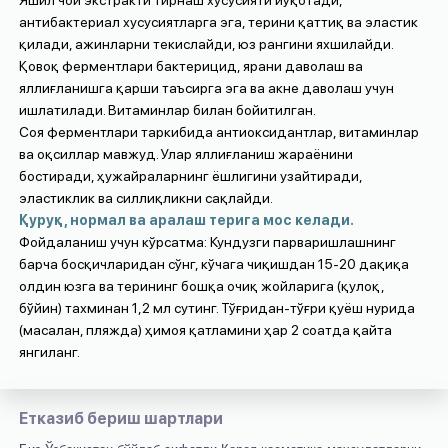
антибактериал хусусиятларга эга, терини қаттиқ ва эластик
қилади, ажинларни текислайди, юз рангини яхшилайди.
Қовоқ ферментлари бактерицид, ярани даволаш ва
яллиғланишга қарши таъсирга эга ва акне даволаш учун
ишлатилади. Витаминлар билан бойитилган.
Соя ферментлари таркибида антиоксидантлар, витаминлар
ва оқсиллар мавжуд. Улар яллиғланиш жараёнини
бостиради, ҳужайраларнинг ёшлигини узайтиради,
эластиклик ва силлиқликни сақлайди.
Қуруқ, нормал ва аралаш терига мос келади.
Фойдаланиш учун кўрсатма: Кундузги парваришлашнинг
барча босқичларидан сўнг, кўчага чиқишдан 15-20 дақиқа
олдин юзга ва терининг бошқа очиқ жойларига (қулоқ,
бўйин) тахминан 1,2 мл сутинг. Тўғридан-тўғри қуёш нурида
(масалан, пляжда) ҳимоя қатламини ҳар 2 соатда қайта
янгиланг.
Етказиб бериш шартлари