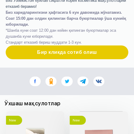
Биз Ўзбекистон бўйлаб сифатли Корея косметика маҳсулотларни
етказиб берамиз!
Биз харидларингизни ҳафтасига 6 кун давомида жўнатамиз.
Соат 15:00 дан олдин қилинган барча буюртмалар ўша куниёқ
юборилади.
*Шанба куни соат 12:00 дан кейин қилинган буюртмалар эса
душанба куни юборилади.
Стандарт етказиб бериш муддати 1-3 кун.
Бир кликда сотиб олиш
Ўхшаш маҳсулотлар
New
New