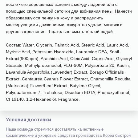
после чего хорошенько вспенить между ладоней или с
помощью специальной сеточки для взбивания пены. Нанести
образовавшуюся пенку на кожу и распределить
массирующими движениями, аккуратно удаляя макияж и
другие загрязнения. Тщательно смыть тёплой водо
й.
Состав:
Water, Glycerin, Palmitic Acid, Stearic Acid, Lauric Acid,
Myristic Acid, Potassium Hydroxide, Lauramide DEA, Snail
Extract(900ppm), Arachidic Acid, Oleic Acid, Capric Acid, Glyceryl
Stearate, Methylpropanediol, PEG-90M, Polysorbate 20, Kaolin,
Lavandula Angustifolia (Lavender) Extract, Borago Officinalis
Extract, Centaurea Cyanus Flower Extract, Chamomilla Recutita
(Matricaria) Flower/Leaf Extract, Butylene Glycol,
Polyquaternium-7, Trehalose, Disodium EDTA, Phenoxyethanol,
CI 19140, 1,2-Hexanediol, Fragrance.
Условия доставки
Наша команда стремится доставлять качественные
косметические и уходовые средства производства Кореи быстрой