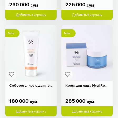
230 000
225 000
сум
сум
Добавить в корзину
Добавить в корзину
New
New
Себорегулирующая пенка для жирной кожи "Dr.Ceuracle" (200мл)
Крем для лицa Hyal Reyouth Dr.Ceuracle (60гр)
180 000
285 000
сум
сум
180 000
285 000
сум
сум
Добавить в корзину
Добавить в корзину