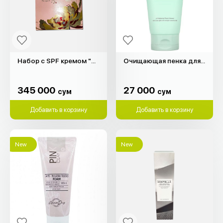
Набор с SPF кремом "The Saga of Xiu"
Очищающая пенка для лица Green "Heimish" (30мл)
345 000
27 000
сум
сум
345 000
27 000
сум
сум
Добавить в корзину
Добавить в корзину
New
New