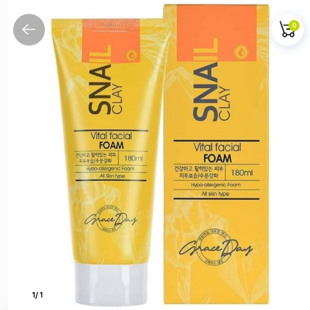
0
1
/
1