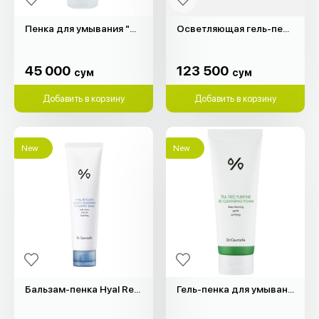
Пенка для умывания "Grace Day" (180мл)
Осветляющая гель-пенка Madagascar Centella "SKIN1004" (125мл)
45 000
123 500
сум
сум
45 000
123 500
сум
сум
Добавить в корзину
Добавить в корзину
New
New
Бальзам-пенка Hyal Reyouth "Dr.Ceuracle" (100мл)
Гель-пенка для умывания "Dr.Ceuracle" (150мл)
230 000
225 000
сум
сум