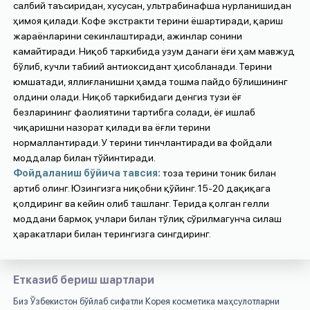
салбий таъсиридан, хусусан, ультрабинафша нурланишидан
ҳимоя қилади. Кофе экстракти терини ёшартиради, қариш
жараёнларини секинлаштиради, ажинлар сонини
камайтиради. Ниқоб таркибида узум данаги ёғи ҳам мавжуд
бўлиб, кучли табиий антиоксидант ҳисобланади. Терини
юмшатади, яллиғланишни ҳамда тошма пайдо бўлишининг
олдини олади. Ниқоб таркибидаги денгиз тузи ёғ
безларининг фаолиятини тартибга солади, ёғ ишлаб
чиқаришни назорат қилади ва ёғли терини
нормаллантиради. У терини тинчлантиради ва фойдали
моддалар билан тўйинтиради.
Фойдаланиш бўйича тавсия:
тоза терини тоник билан
артиб олинг. Юзингизга ниқобни қўйинг. 15-20 дақиқага
қолдиринг ва кейин олиб ташланг. Терида қолган гелли
моддани бармоқ учлари билан тўлиқ сўрилмагунча силаш
ҳаракатлари билан терингизга сингдиринг.
Етказиб бериш шартлари
Биз Ўзбекистон бўйлаб сифатли Корея косметика маҳсулотларни