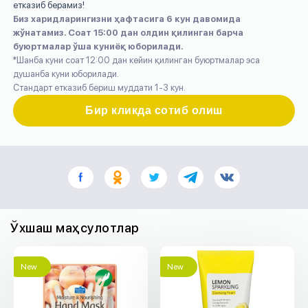
етказиб берамиз!
Биз харидларингизни ҳафтасига 6 кун давомида
жўнатамиз. Соат 15:00 дан олдин қилинган барча
буюртмалар ўша куниёқ юборилади.
*Шанба куни соат 12:00 дан кейин қилинган буюртмалар эса
душанба куни юборилади.
Стандарт етказиб бериш муддати 1-3 кун.
Бир кликда сотиб олиш
Ўхшаш маҳсулотлар
New
New