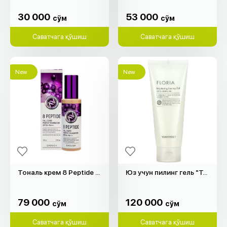
30 000
53 000
cўм
cўм
30 000
53 000
cўм
cўм
Саватчага қўшиш
Саватчага қўшиш
New
New
Тональ крем 8 Peptide "Enough" (100гр)
Юз учун пилинг гель "Tony Moly" (150мл)
79 000
120 000
cўм
cўм
79 000
120 000
cўм
cўм
Саватчага қўшиш
Саватчага қўшиш