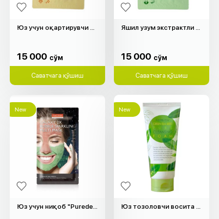
Юз учун оқартирувчи ниқоб "Frudia"
Яшил узум экстрактли юз ниқоб "Frudia"
15 000
15 000
cўм
cўм
15 000
15 000
cўм
cўм
Саватчага қўшиш
Саватчага қўшиш
New
New
Юз учун ниқоб "Purederm"
Юз тозоловчи восита "Farm Stay" (180мл)