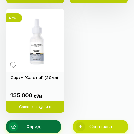
New
Серум "Care:nel" (30мл)
135 000
cўм
135 000
cўм
Саватчага қўшиш
Харид
Саватчага