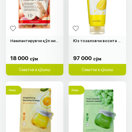
Намлантирувчи қўл ниқоб "Purederm"
Юз тозаловчи восита "Secret Key" (150мл)
18 000
97 000
cўм
cўм
18 000
97 000
cўм
cўм
Саватчага қўшиш
Саватчага қўшиш
New
New