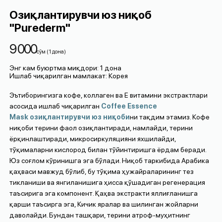
Озиқлантирувчи юз ниқоб
"Purederm"
9 000
cўм
(
1
дона
)
Энг кам буюртма миқдори
:
1
дона
Ишлаб чиқарилган мамлакат
:
Корея
Эътиборингизга кофе, коллаген ва Е витамини экстрактлари
асосида ишлаб чиқарилган
Coffee Essence
Mask
озиқлантирувчи юз ниқоби
ни тақдим этамиз. Кофе
ниқоби терини фаол озиқлантиради, намлайди, терини
ёрқинлаштиради, микросиркуляцияни яхшилайди,
тўқималарни кислород билан тўйинтиришга ёрдам беради.
Юз соғлом кўринишга эга бўлади. Ниқоб таркибида Арабика
қаҳваси мавжуд бўлиб, бу тўқима ҳужайраларининг тез
тикланиши ва янгиланишига ҳисса қўшадиган регенерация
таъсирига эга компонент. Қаҳва экстракти яллиғланишга
қарши таъсирга эга, Кичик яралар ва шилинган жойларни
даволайди. Бундан ташқари, терини атроф-муҳитнинг