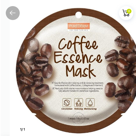
0
1
/
1