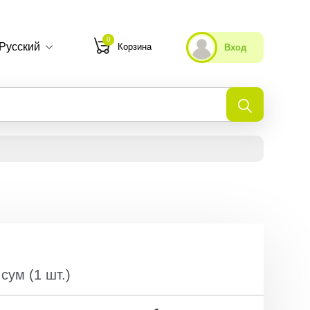
0
Русский
Корзина
Вход
Мои избранные
Недавно просмотренные
сум
(
1
шт.
)