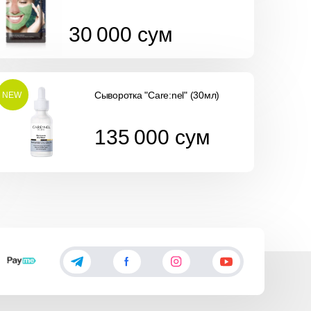
30 000
сум
30 000
сум
Сыворотка "Care:nel" (30мл)
NEW
135 000
сум
135 000
сум