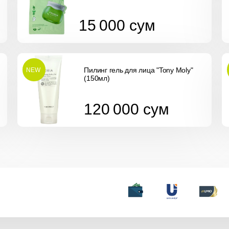
15 000
сум
15 000
сум
Пилинг гель для лица "Tony Moly"
NEW
(150мл)
120 000
сум
120 000
сум