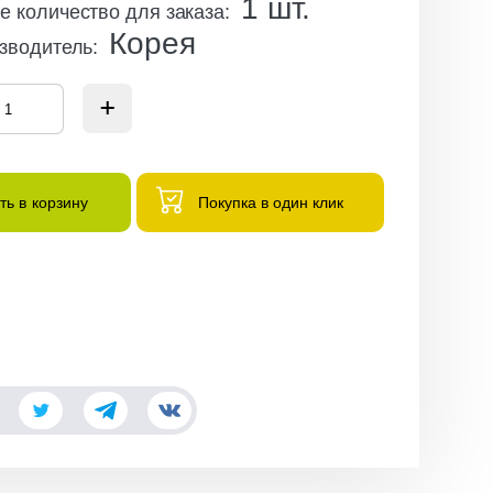
1
шт.
 количество для заказа
:
Корея
зводитель
:
ть в корзину
Покупка в один клик