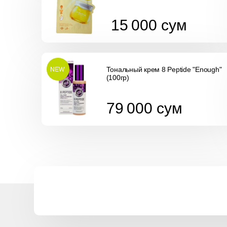
15 000
сум
15 000
сум
Тональный крем 8 Peptide "Enough"
NEW
(100гр)
79 000
сум
79 000
сум