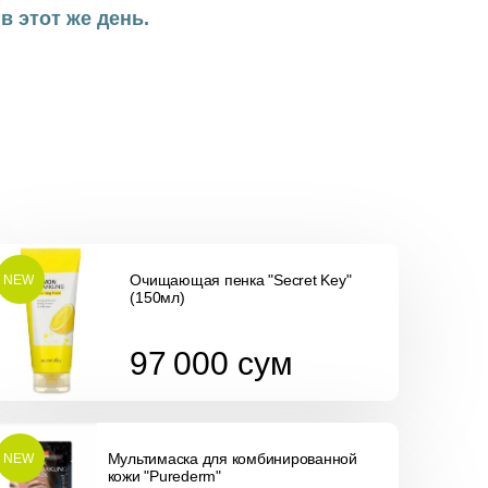
в этот же день.
Очищающая пенка "Secret Key"
NEW
(150мл)
97 000
сум
97 000
сум
Мультимаска для комбинированной
NEW
кожи "Purederm"