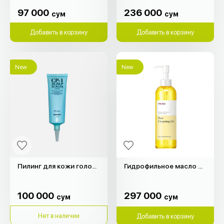
97 000
236 000
сум
сум
97 000
236 000
сум
сум
Добавить в корзину
Добавить в корзину
New
New
Пилинг для кожи головы "Head Spa" (250мл)
Гидрофильное масло Pure Cleansing Oil "Manyo" (200мл)
100 000
297 000
сум
сум
100 000
297 000
сум
сум
Нет в наличии
Добавить в корзину