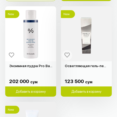
New
New
Энзимная пудра Pro Balance Night "Dr.Ceuracle" (50гр)
Осветляющая гель-пенка Madagascar Centella "SKIN1004" (125мл)
202 000
123 500
сум
сум
202 000
123 500
сум
сум
Добавить в корзину
Добавить в корзину
New