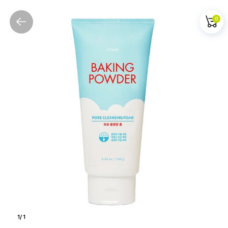
0
1
/
1