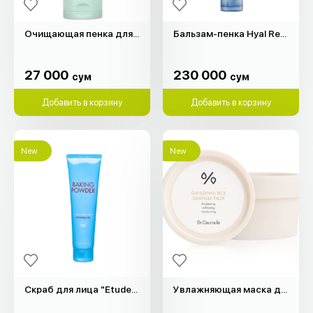
Очищающая пенка для лица Green "Heimish" (30мл)
Бальзам-пенка Hyal Reyouth "Dr.Ceuracle" (100мл)
27 000
230 000
сум
сум
27 000
230 000
сум
сум
Добавить в корзину
Добавить в корзину
New
New
Скраб для лица "Etude" (200гр)
Увлажняющая маска для лица с экстрактом риса Dr.Ceuracle (115гр)