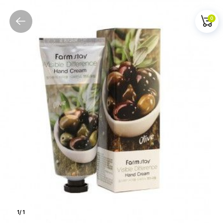
0
1
/
1