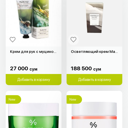
Крем для рук с муцином улитки (100гр)
Осветляющий крем Madagascar Centella "SKIN1004" (75мл)
27 000
188 500
сум
сум
27 000
188 500
сум
сум
Добавить в корзину
Добавить в корзину
New
New