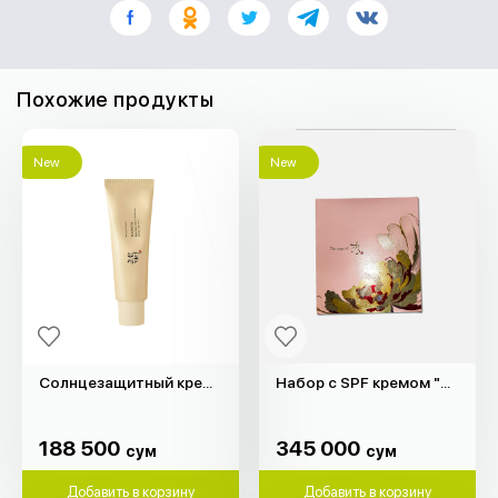
Похожие продукты
New
New
Солнцезащитный крем Relief Sun "Beauty of Joseon" (50мл)
Набор с SPF кремом "The Saga of Xiu"
188 500
345 000
сум
сум
188 500
345 000
сум
сум
Добавить в корзину
Добавить в корзину