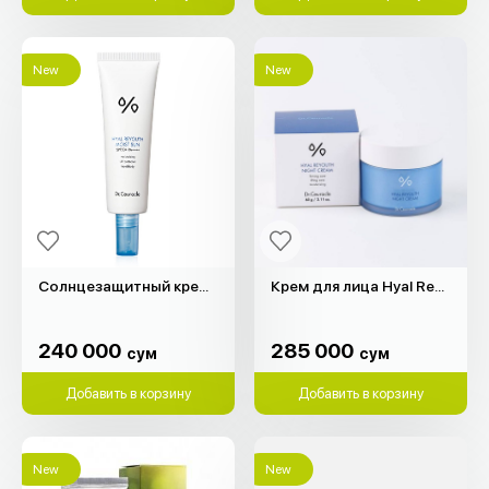
New
New
Солнцезащитный крем Hyal Reyouth "Dr.Ceuracle" (50мл)
Крем для лицa Hyal Reyouth Dr.Ceuracle (60гр)
240 000
285 000
сум
сум
240 000
285 000
сум
сум
Добавить в корзину
Добавить в корзину
New
New