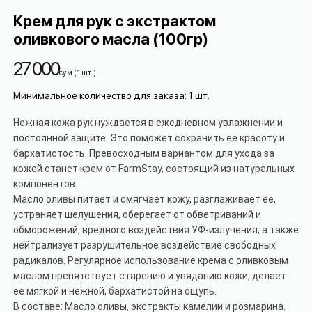
Крем для рук с экстрактом
оливкового масла (100гр)
27 000
сум
(
1
шт.
)
Минимальное количество для заказа
:
1
шт.
Нежная кожа рук нуждается в ежедневном увлажнении и
постоянной защите. Это поможет сохранить ее красоту и
бархатистость. Превосходным вариантом для ухода за
кожей станет крем от FarmStay, состоящий из натуральных
компонентов.
Масло оливы питает и смягчает кожу, разглаживает ее,
устраняет шелушения, оберегает от обветриваний и
обморожений, вредного воздействия УФ-излучения, а также
нейтрализует разрушительное воздействие свободных
радикалов. Регулярное использование крема с оливковым
маслом препятствует старению и увяданию кожи, делает
ее мягкой и нежной, бархатистой на ощупь.
В составе:
Масло оливы, экстракты камелии и розмарина.