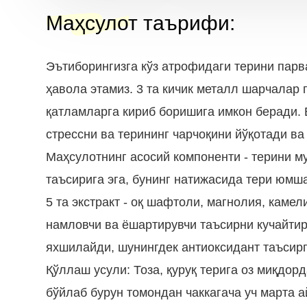
Маҳсулот таърифи
:
Эътиборингизга кўз атрофидаги терини пар
ҳавола этамиз. 3 та кичик металл шарчалар
қатламларга кириб боришига имкон беради.
стрессни ва терининг чарчоқини йўқотади в
Маҳсулотнинг асосий компоненти - терини м
таъсирига эга, бунинг натижасида тери юмш
5 та экстракт - оқ шафтоли, магнолия, каме
намловчи ва ёшартирувчи таъсирни кучайтир
яхшилайди, шунингдек антиоксидант таъсирг
Қўллаш усули: Тоза, қуруқ терига оз миқдорд
бўйлаб бурун томондан чаккагача уч марта 