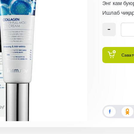
Энг кам бую
Ишлаб чиқа
Сават