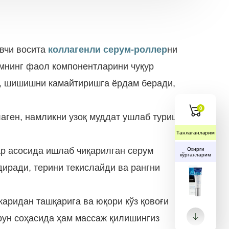
овчи восита
коллагенли серум-роллер
ни
умнинг фаол компонентларини чуқур
и, шишишни камайтиришга ёрдам беради,
0
аген, намликни узоқ муддат ушлаб туриш
Танлаганларим
лар асосида ишлаб чиқарилган серум
Охирги
кўрганларим
иради, терини текислайди ва рангни
чкаридан ташқарига ва юқори кўз қовоғи
урун соҳасида ҳам массаж қилишингиз