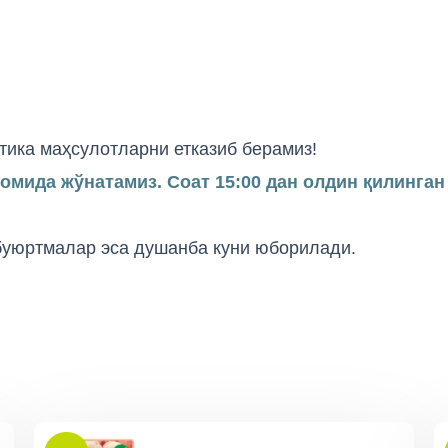
тика маҳсулотларни етказиб берамиз!
вомида жўнатамиз. Соат 15:00 дан олдин қилинга
 буюртмалар эса душанба куни юборилади.