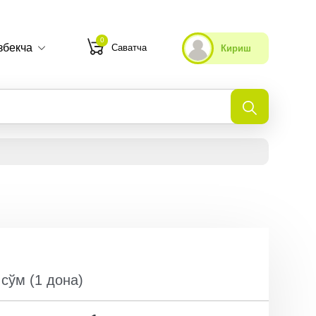
0
збекча
Саватча
Кириш
Танлаганларим
Охирги кўрганларим
cўм
(
1
дона
)