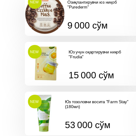
Озиқлантирувчи юз ниқоб
NEW
"Purederm"
9 000
cўм
9 000
cўм
Юз учун оқартирувчи ниқоб
NEW
"Frudia"
15 000
cўм
15 000
cўм
Юз тозоловчи восита "Farm Stay"
NEW
(180мл)
53 000
cўм
53 000
cўм