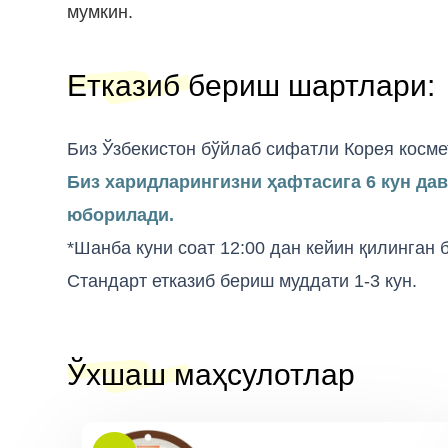
мумкин.
Етказиб бериш шартлари
:
Биз Ўзбекистон бўйлаб сифатли Корея косме
Биз харидларингизни ҳафтасига 6 кун да
юборилади.
*Шанба куни соат 12:00 дан кейин қилинган
Стандарт етказиб бериш муддати 1-3 кун.
Ўхшаш маҳсулотлар