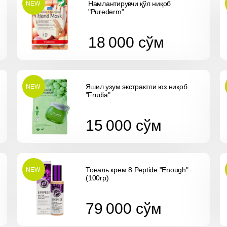
Намлантирувчи қўл ниқоб
NEW
"Purederm"
18 000
cўм
18 000
cўм
Яшил узум экстрактли юз ниқоб
NEW
"Frudia"
15 000
cўм
15 000
cўм
Тональ крем 8 Peptide "Enough"
NEW
(100гр)
79 000
cўм
79 000
cўм