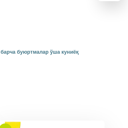
н барча буюртмалар ўша куниёқ