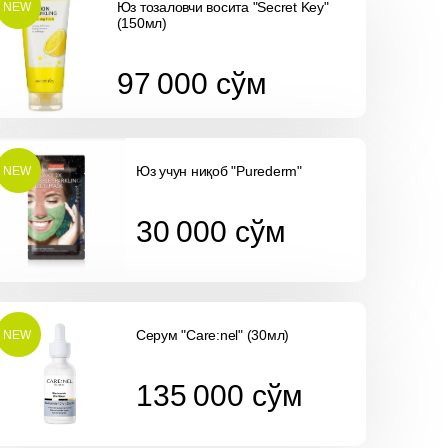
Юз тозаловчи восита "Secret Key"
NEW
(150мл)
97 000
cўм
97 000
cўм
Юз учун ниқоб "Purederm"
NEW
30 000
cўм
30 000
cўм
Серум "Care:nel" (30мл)
NEW
135 000
cўм
135 000
cўм