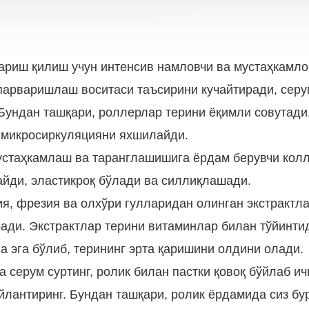
вариш қилиш учун интенсив намловчи ва мустаҳкамл
 парваришлаш воситаси таъсирини кучайтиради, сер
 Бундан ташқари, роллерлар терини ёқимли совутад
а микросиркуляцияни яхшилайди.
устаҳкамлаш ва таранглашишига ёрдам берувчи колл
айди, эластикроқ бўлади ва силлиқлашади.
лия, фрезия ва олхўри гулларидан олинган экстракт
ади. Экстрактлар терини витаминлар билан тўйинтид
а эга бўлиб, терининг эрта қаришини олдини олади.
а серум суртинг, ролик билан пастки қовоқ бўйлаб и
айлантиринг. Бундан ташқари, ролик ёрдамида сиз б