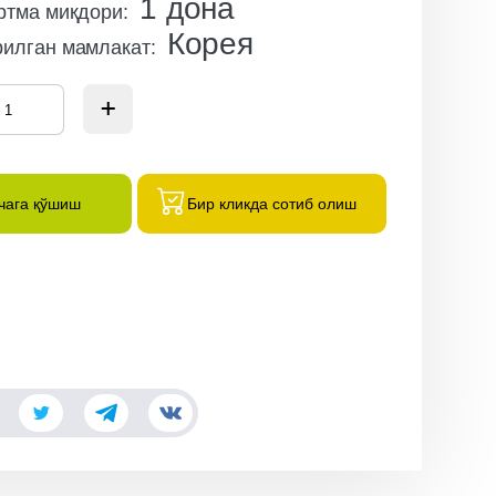
1
дона
ртма миқдори
:
Корея
рилган мамлакат
:
чага қўшиш
Бир кликда сотиб олиш