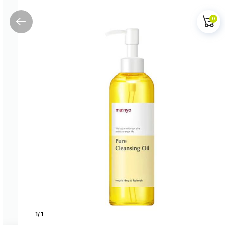
0
1
/
1