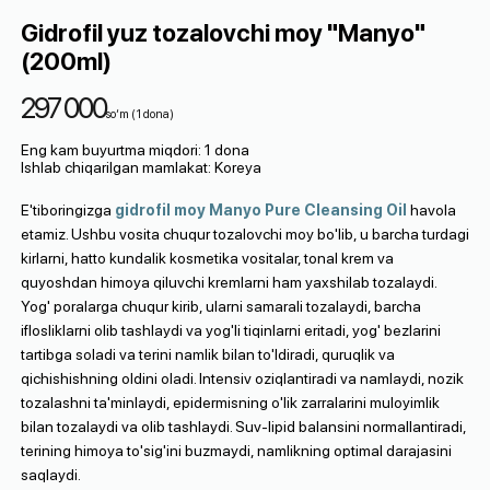
Gidrofil yuz tozalovchi moy "Manyo"
(200ml)
297 000
so‘m
(
1
dona
)
Eng kam buyurtma miqdori
:
1
dona
Ishlab chiqarilgan mamlakat
:
Koreya
E'tiboringizga
gidrofil moy Manyo Pure Cleansing Oil
havola
etamiz. Ushbu vosita chuqur tozalovchi moy bo'lib, u barcha turdagi
kirlarni, hatto kundalik kosmetika vositalar, tonal krem va
quyoshdan himoya qiluvchi kremlarni ham yaxshilab tozalaydi.
Yog' poralarga chuqur kirib, ularni samarali tozalaydi, barcha
iflosliklarni olib tashlaydi va yog'li tiqinlarni eritadi, yog' bezlarini
tartibga soladi va terini namlik bilan to'ldiradi, quruqlik va
qichishishning oldini oladi. Intensiv oziqlantiradi va namlaydi, nozik
tozalashni ta'minlaydi, epidermisning o'lik zarralarini muloyimlik
bilan tozalaydi va olib tashlaydi. Suv-lipid balansini normallantiradi,
terining himoya to'sig'ini buzmaydi, namlikning optimal darajasini
saqlaydi.