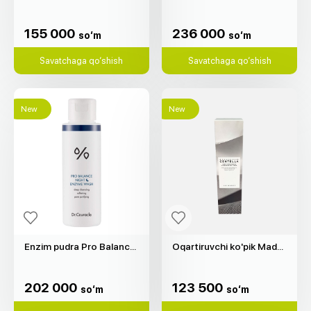
155 000
236 000
so‘m
so‘m
155 000
236 000
so‘m
so‘m
Savatchaga qo‘shish
Savatchaga qo‘shish
New
New
Enzim pudra Pro Balance Night "Dr.Ceuracle" (50g)
Oqartiruvchi ko'pik Madagascar Centella "SKIN1004" (125ml)
202 000
123 500
so‘m
so‘m
202 000
123 500
so‘m
so‘m