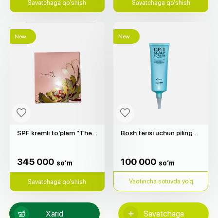
Savatchaga qo‘shish
Savatchaga qo‘shish
New
New
SPF kremli to'plam "The Saga of Xiu"
Bosh terisi uchun piling "Head Spa" (250ml)
345 000
100 000
so‘m
so‘m
345 000
100 000
so‘m
so‘m
Vaqtincha sotuvda yo‘q
Savatchaga qo‘shish
Xarid
Savatchaga