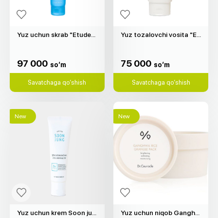
Yuz uchun skrab "Etude" (200gr)
Yuz tozalovchi vosita "Etude" (160gr)
97 000
75 000
so‘m
so‘m
97 000
75 000
so‘m
so‘m
Savatchaga qo‘shish
Savatchaga qo‘shish
New
New
Yuz uchun krem Soon jung "Etude" (60ml)
Yuz uchun niqob Ganghwa Rice Granule "Dr.Ceuracle" (115gr)