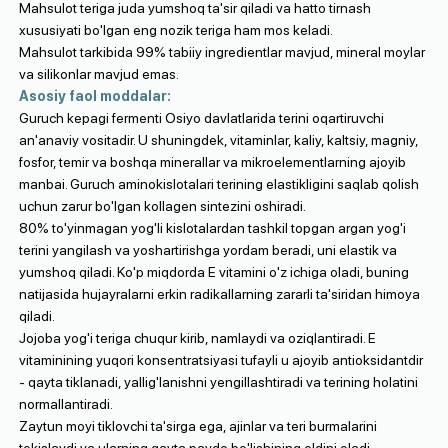
Mahsulot teriga juda yumshoq ta'sir qiladi va hatto tirnash
xususiyati bo'lgan eng nozik teriga ham mos keladi.
Mahsulot tarkibida 99% tabiiy ingredientlar mavjud, mineral moylar
va silikonlar mavjud emas.
Asosiy faol moddalar:
Guruch kepagi fermenti Osiyo davlatlarida terini oqartiruvchi
an'anaviy vositadir. U shuningdek, vitaminlar, kaliy, kaltsiy, magniy,
fosfor, temir va boshqa minerallar va mikroelementlarning ajoyib
manbai. Guruch aminokislotalari terining elastikligini saqlab qolish
uchun zarur bo'lgan kollagen sintezini oshiradi.
80% to'yinmagan yog'li kislotalardan tashkil topgan argan yog'i
terini yangilash va yoshartirishga yordam beradi, uni elastik va
yumshoq qiladi. Ko'p miqdorda E vitamini o'z ichiga oladi, buning
natijasida hujayralarni erkin radikallarning zararli ta'siridan himoya
qiladi.
Jojoba yog'i teriga chuqur kirib, namlaydi va oziqlantiradi. E
vitaminining yuqori konsentratsiyasi tufayli u ajoyib antioksidantdir
- qayta tiklanadi, yallig'lanishni yengillashtiradi va terining holatini
normallantiradi.
Zaytun moyi tiklovchi ta'sirga ega, ajinlar va teri burmalarini
tekislaydi va ularning qayta paydo bo'lishining oldini oladi.