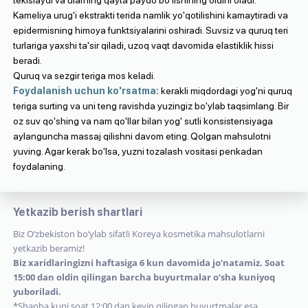
Kameliya urug'i ekstrakti terida namlik yo'qotilishini kamaytiradi va
epidermisning himoya funktsiyalarini oshiradi. Suvsiz va quruq teri
turlariga yaxshi ta'sir qiladi, uzoq vaqt davomida elastiklik hissi
beradi.
Quruq va sezgir teriga mos keladi.
Foydalanish uchun ko'rsatma:
kerakli miqdordagi yog'ni quruq
teriga surting va uni teng ravishda yuzingiz bo'ylab taqsimlang. Bir
oz suv qo'shing va nam qo'llar bilan yog' sutli konsistensiyaga
aylanguncha massaj qilishni davom eting. Qolgan mahsulotni
yuving. Agar kerak bo'lsa, yuzni tozalash vositasi penkadan
foydalaning.
Yetkazib berish shartlari
Biz O‘zbekiston bo‘ylab sifatli Koreya kosmetika mahsulotlarni
yetkazib beramiz!
Biz xaridlaringizni haftasiga 6 kun davomida jo‘natamiz. Soat
15:00 dan oldin qilingan barcha buyurtmalar o‘sha kuniyoq
yuboriladi.
*Shanba kuni soat 12:00 dan keyin qilingan buyurtmalar esa