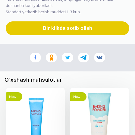
dushanba kuni yuboriladi.
Standart yetkazib berish muddati 1-3 kun.
Bir klikda sotib olish
O‘xshash mahsulotlar
New
New