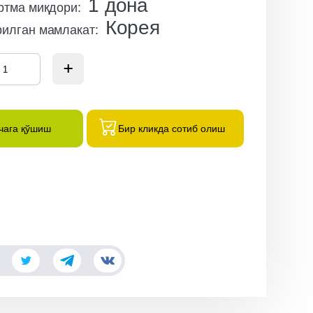
1
дона
ртма миқдори
:
Корея
рилган мамлакат
:
чага қўшиш
Бир кликда сотиб олиш