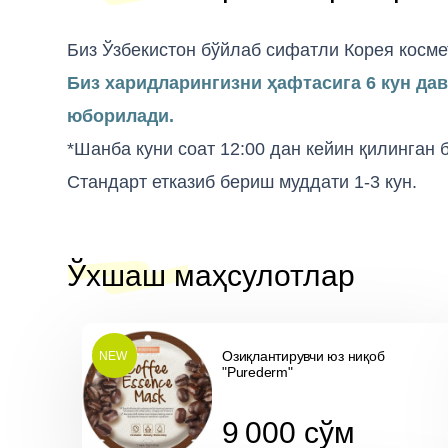
Биз Ўзбекистон бўйлаб сифатли Корея косме
Биз харидларингизни ҳафтасига 6 кун да
юборилади.
*Шанба куни соат 12:00 дан кейин қилинган
Стандарт етказиб бериш муддати 1-3 кун.
Ўхшаш маҳсулотлар
Озиқлантирувчи юз ниқоб
NEW
"Purederm"
9 000
cўм
9 000
cўм