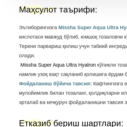
Маҳсулот таърифи
:
Эътиборингизга
Missha Super Aqua Ultra Hy
кислотаси мавжуд бўлиб, юмшоқ тозаловчи 
Терини парвариш қилиш учун табиий ингред
олади.
Missha Super Aqua Ultra Hyalron
кўпикли тоз
намлик узоқ вақт сақланиб қолишига ёрдам 
Фойдаланиш бўйича тавсия:
Кафтингизга е
мулойимлик билан тозаланг, қолдиқларни илиқ
эрталаб ва кечқурун фойдаланишни тавсия э
Етказиб бериш шартлари
: