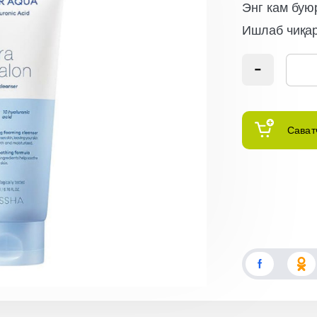
Энг кам бую
Ишлаб чиқа
Сават