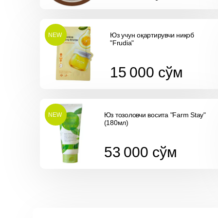
Юз учун оқартирувчи ниқоб
NEW
"Frudia"
15 000
cўм
15 000
cўм
Юз тозоловчи восита "Farm Stay"
NEW
(180мл)
53 000
cўм
53 000
cўм