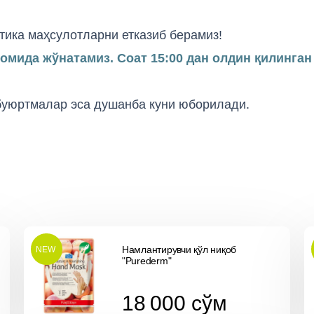
тика маҳсулотларни етказиб берамиз!
вомида жўнатамиз. Соат 15:00 дан олдин қилинга
 буюртмалар эса душанба куни юборилади.
Намлантирувчи қўл ниқоб
NEW
"Purederm"
18 000
cўм
18 000
cўм