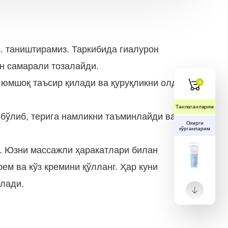
з. таништирамиз. Таркибида гиалурон
н самарали тозалайди.
 юмшоқ таъсир қилади ва қуруқликни олдини
0
Танлаганларим
 бўлиб, терига намликни таъминлайди ва
Охирги
кўрганларим
г. Юзни массажли ҳаракатлари билан
м ​​ва кўз кремини қўлланг. Ҳар куни
елади.