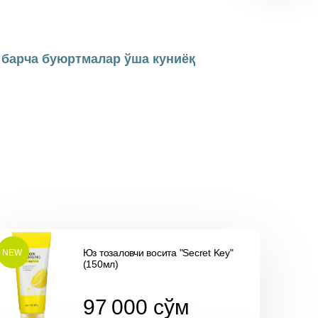
н барча буюртмалар ўша куниёқ
Юз тозаловчи восита "Secret Key"
NEW
(150мл)
97 000
cўм
97 000
cўм