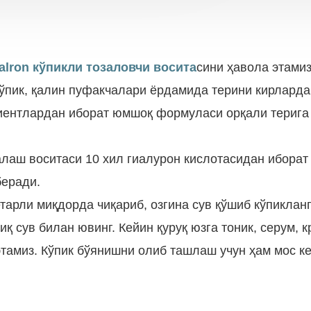
alron
кўпикли тозаловчи восита
сини ҳавола этами
кўпик, қалин пуфакчалари ёрдамида терини кирларда
иентлардан иборат юмшоқ формуласи орқали терига
алаш воситаси 10 хил гиалурон кислотасидан иборат
беради.
тарли миқдорда чиқариб, озгина сув қўшиб кўпиклан
 сув билан ювинг. Кейин қуруқ юзга тоник, серум, кре
тамиз. Кўпик бўянишни олиб ташлаш учун ҳам мос к