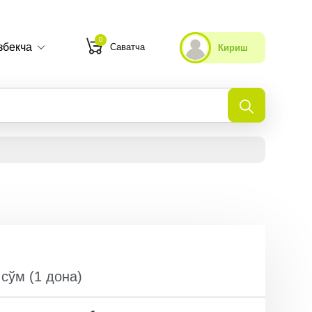
0
збекча
Саватча
Кириш
Танлаганларим
Охирги кўрганларим
cўм
(
1
дона
)