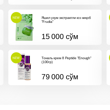
Яшил узум экстрактли юз ниқоб
NEW
"Frudia"
15 000
cўм
15 000
cўм
Тональ крем 8 Peptide "Enough"
NEW
(100гр)
79 000
cўм
79 000
cўм