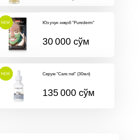
Юз учун ниқоб "Purederm"
NEW
30 000
cўм
30 000
cўм
Серум "Care:nel" (30мл)
NEW
135 000
cўм
135 000
cўм