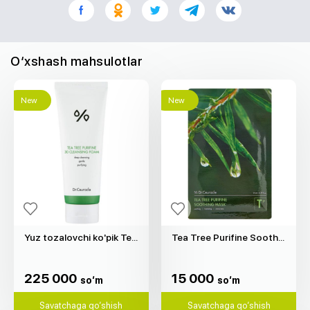
O‘xshash mahsulotlar
New
New
Yuz tozalovchi ko'pik Tea Tree Purifine 30 "Dr.Ceuracle" (150ml)
Tea Tree Purifine Soothing Mask "Dr.Ceuracle" (1d)
225 000
15 000
so‘m
so‘m
225 000
15 000
so‘m
so‘m
Savatchaga qo‘shish
Savatchaga qo‘shish