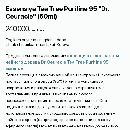
Essensiya Tea Tree Purifine 95 "Dr.
Ceuracle" (50ml)
240 000
so‘m
(
1
dona
)
Eng kam buyurtma miqdori
:
1
dona
Ishlab chiqarilgan mamlakat
:
Koreya
Предлагаем вашему вниманию
эссенцию с экстрактом
чайного дерева Dr. Ceuracle Tea Tree Purifine 95
Essence
.
Легкая эссенция с максимальной концентрацией экстракта
листьев чайного дерева (95%) отлично успокаивает
покраснения и раздражения, хорошо справляется с
воспалениями при акне и высыпаниях любого
происхождения, приятно освежает и увлажняет. Она
подойдет даже для чувствительной кожи, когда
использование других уходовых средств с содержанием
чайного дерева (например, прямое нанесение на кожу
эфирного масла) может вызвать нежелательную реакцию