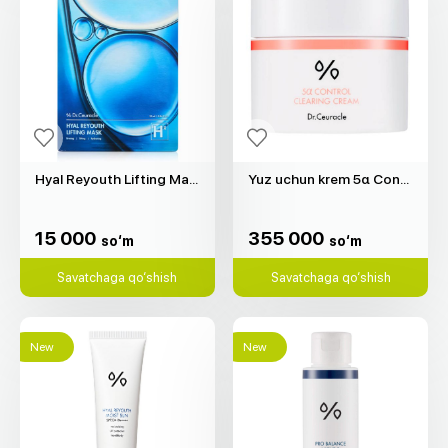
Hyal Reyouth Lifting Mask "Dr.Ceuracle" (1d)
Yuz uchun krem 5α Control Clearing "Dr.Ceuracle" (50gr)
15 000
355 000
so‘m
so‘m
15 000
355 000
so‘m
so‘m
Savatchaga qo‘shish
Savatchaga qo‘shish
New
New