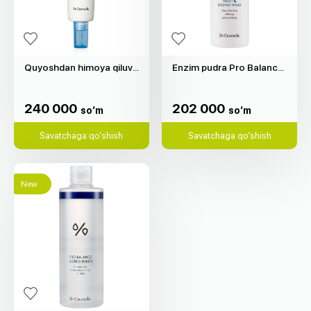
Quyoshdan himoya qiluvchi krem Hyal Reyouth "Dr.Ceuracle" (50ml)
Enzim pudra Pro Balance Night "Dr.Ceuracle" (50g)
240 000
202 000
so‘m
so‘m
240 000
202 000
so‘m
so‘m
Savatchaga qo‘shish
Savatchaga qo‘shish
New