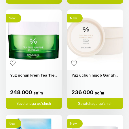
New
New
Yuz uchun krem Tea Tree Purifine 80 "Dr.Ceuracle" (50gr)
Yuz uchun niqob Ganghwa Rice Granule "Dr.Ceuracle" (115gr)
248 000
236 000
so‘m
so‘m
248 000
236 000
so‘m
so‘m
Savatchaga qo‘shish
Savatchaga qo‘shish
New
New