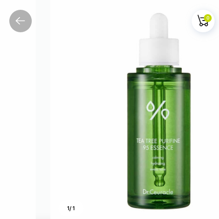
0
1
/
1