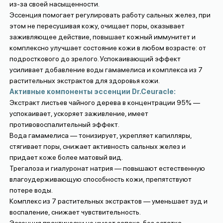
из-за своей насыщенности.
Эссенция помогает регулировать работу сальных желез, при
этом не пересушивая кожу, очищает поры, оказывает
заживляющее действие, повышает кожный иммунитет и
комплексно улучшает состояние кожи в любом возрасте: от
подросткового до зрелого. Успокаивающий эффект
усиливает добавление воды гамамелиса и комплекса из 7
растительных экстрактов для здоровья кожи.
Активные компоненты эссенции Dr.Ceuracle:
Экстракт листьев чайного дерева в концентрации 95% —
успокаивает, ускоряет заживление, имеет
противовоспалительный эффект.
Вода гамамелиса — тонизирует, укрепляет капилляры,
стягивает поры, снижает активность сальных желез и
придает коже более матовый вид.
Трегалоза и гиалуронат натрия — повышают естественную
влагоудерживающую способность кожи, препятствуют
потере воды.
Комплекс из 7 растительных экстрактов — уменьшает зуд и
воспаление, снижает чувствительность.
Эссенция практически не имеет запаха, без остатка