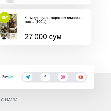
Крем для рук с экстрактом оливкового
NEW
масла (100гр)
27 000
сум
27 000
сум
 С НАМИ