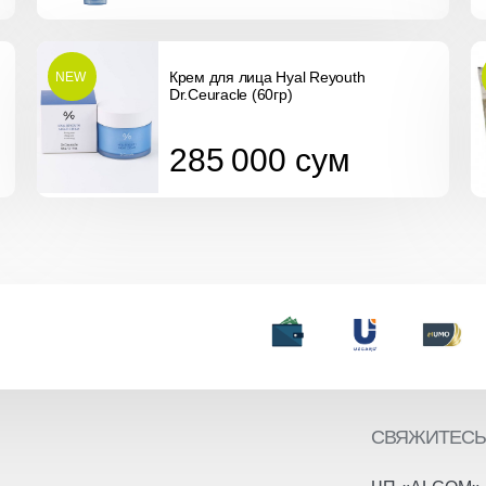
Крем для лицa Hyal Reyouth
NEW
Dr.Ceuracle (60гр)
285 000
сум
285 000
сум
СВЯЖИТЕСЬ