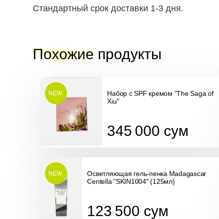
Стандартный срок доставки 1-3 дня.
Похожие продукты
Набор с SPF кремом "The Saga of
NEW
Xiu"
345 000
сум
345 000
сум
Осветляющая гель-пенка Madagascar
NEW
Centella "SKIN1004" (125мл)
123 500
сум
123 500
сум