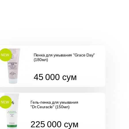
Пенка для умывания "Grace Day"
NEW
(180мл)
45 000
сум
45 000
сум
Гель-пенка для умывания
NEW
"Dr.Ceuracle" (150мл)
225 000
сум
225 000
сум