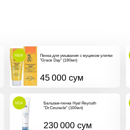
Пенка для умывания с муцином улитки
NEW
"Grace Day" (180мл)
45 000
сум
45 000
сум
Бальзам-пенка Hyal Reyouth
NEW
"Dr.Ceuracle" (100мл)
230 000
сум
230 000
сум