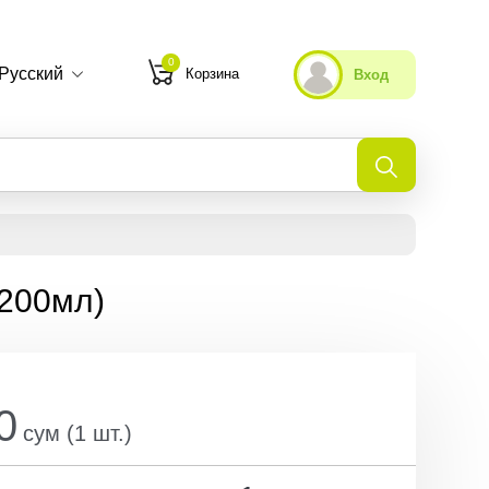
0
Русский
Корзина
Вход
Мои избранные
Недавно просмотренные
(200мл)
0
сум
(
1
шт.
)