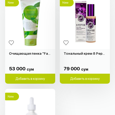
New
New
Очищающая пенка "Farm Stay" (180мл)
Тональный крем 8 Peptide "Enough" (100гр)
53 000
79 000
сум
сум
53 000
79 000
сум
сум
Добавить в корзину
Добавить в корзину
New