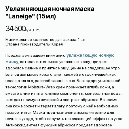
Увлажняющая ночная маска
"Laneige" (15мл)
34 500
сум
(
1
шт.
)
Минимальное количество для заказа
:
1
шт.
Страна производитель
:
Корея
Предлагаем вашему вниманию
увлажняющую ночную
маску
, которая интенсивно увлажняет кожу, придает
здоровое сияние и приятное ощущение на следующее утро.
Благодаря маске кожа станет свежей и отдохнувшей, как
после долгого, расслабляющего сна. Благодаря уникальной
технологии Moisture-Wrap крем проникает вглубь кожи, а
вместе с ним и питательные компоненты: минеральная вода,
экстракт примулы вечерней и экстракт абрикоса. Во время
сна кожа сохнет и теряет влагу, поэтому о ней необходимо
позаботиться. Маска предназначена исключительно для
ночного ухода, чтобы получить потрясающий эффект на утро.
Антиоксидантная функция абрикоса придает здоровое