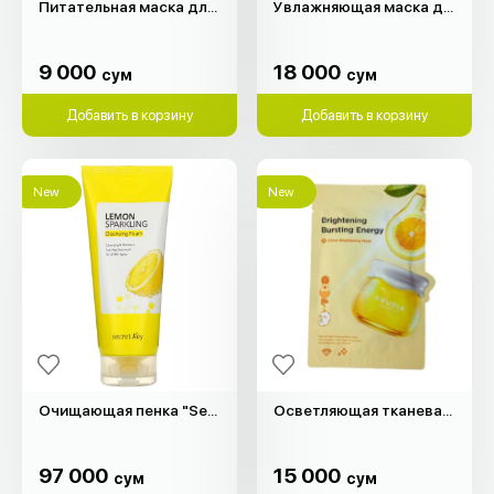
Питательная маска для лица "Purederm"
Увлажняющая маска для рук "Purederm"
9 000
18 000
сум
сум
9 000
18 000
сум
сум
Добавить в корзину
Добавить в корзину
New
New
Очищающая пенка "Secret Key" (150мл)
Осветляющая тканевая маска "Frudia"
97 000
15 000
сум
сум
97 000
15 000
сум
сум