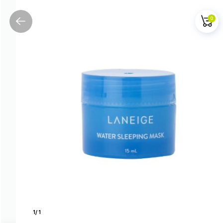
0
1
/
1