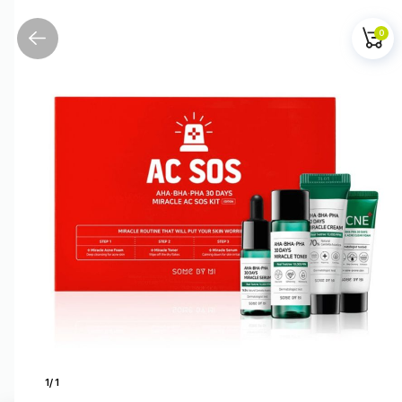
0
1
/
1