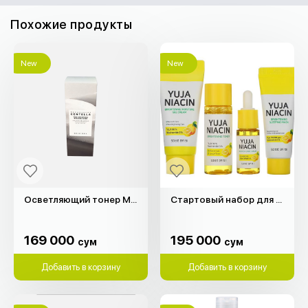
Похожие продукты
New
New
Осветляющий тонер Madagascar Centella "SKIN1004" (210мл)
Стартовый набор для осветления кожи "Some By Mi"
169 000
195 000
сум
сум
169 000
195 000
сум
сум
Добавить в корзину
Добавить в корзину