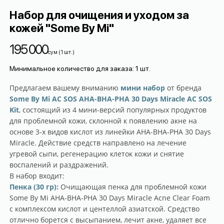
Набор для очищения и уходом за
кожей "Some By Mi"
195 000
сум
(
1
шт.
)
Минимальное количество для заказа
:
1
шт.
Предлагаем вашему вниманию
мини набор
от бренда
Some By Mi AC SOS AHA-BHA-PHA 30 Days Miracle AC SOS
Kit
, состоящий из 4 мини-версий популярных продуктов
для проблемной кожи, склонной к появлению акне на
основе 3-х видов кислот из линейки AHA-BHA-PHA 30 Days
Miracle. Действие средств направлено на лечение
угревой сыпи, регенерацию клеток кожи и снятие
воспалений и раздражений.
В набор входит:
Пенка (30 гр):
Очищающая пенка для проблемной кожи
Some By Mi AHA-BHA-PHA 30 Days Miracle Acne Clear Foam
с комплексом кислот и центеллой азиатской. Средство
отлично борется с высыпанием, лечит акне, удаляет все