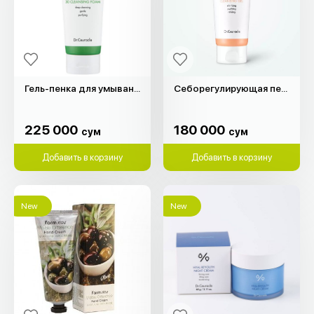
Гель-пенка для умывания "Dr.Ceuracle" (150мл)
Себорегулирующая пенка для жирной кожи "Dr.Ceuracle" (200мл)
225 000
180 000
сум
сум
225 000
180 000
сум
сум
Добавить в корзину
Добавить в корзину
New
New