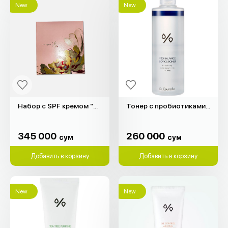
New
New
Набор с SPF кремом "The Saga of Xiu"
Тонер с пробиотиками "Dr. Ceuracle" (300мл)
345 000
260 000
сум
сум
345 000
260 000
сум
сум
Добавить в корзину
Добавить в корзину
New
New