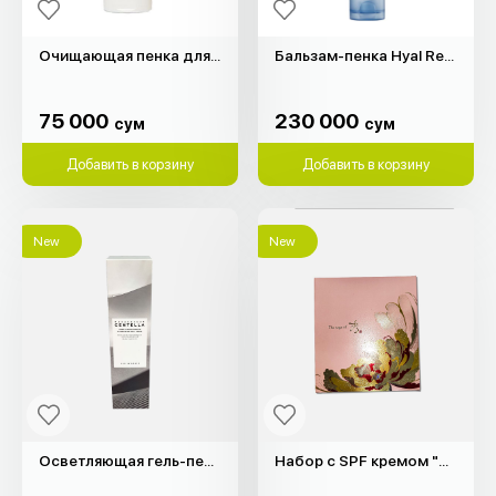
Очищающая пенка для умывания "Etude" (160гр)
Бальзам-пенка Hyal Reyouth "Dr.Ceuracle" (100мл)
75 000
230 000
сум
сум
75 000
230 000
сум
сум
Добавить в корзину
Добавить в корзину
New
New
Осветляющая гель-пенка Madagascar Centella "SKIN1004" (125мл)
Набор с SPF кремом "The Saga of Xiu"