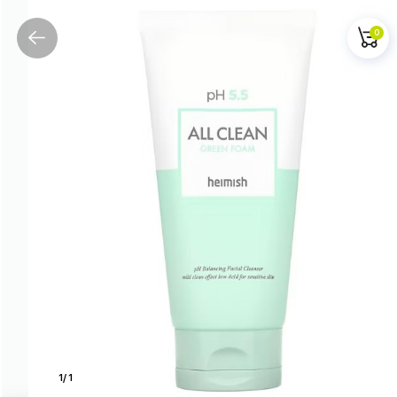
0
1
/
1