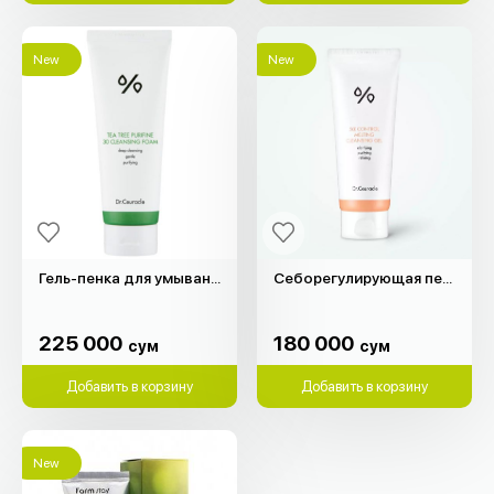
New
New
Гель-пенка для умывания "Dr.Ceuracle" (150мл)
Себорегулирующая пенка для жирной кожи "Dr.Ceuracle" (200мл)
225 000
180 000
сум
сум
225 000
180 000
сум
сум
Добавить в корзину
Добавить в корзину
New