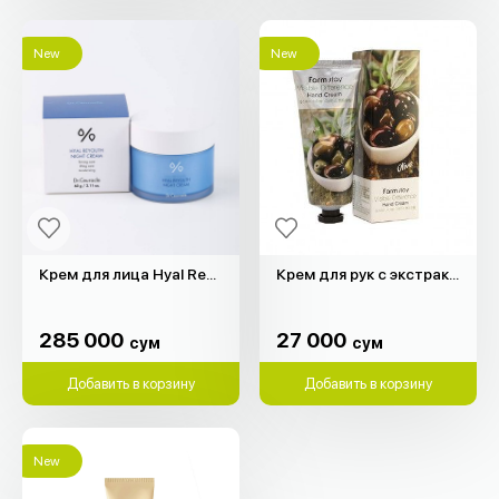
New
New
Крем для лицa Hyal Reyouth Dr.Ceuracle (60гр)
Крем для рук с экстрактом оливкового масла (100гр)
285 000
27 000
сум
сум
285 000
27 000
сум
сум
Добавить в корзину
Добавить в корзину
New