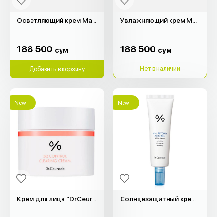
Осветляющий крем Madagascar Centella "SKIN1004" (75мл)
Увлажняющий крем Madagascar Centella "SKIN1004" (75мл)
188 500
188 500
сум
сум
188 500
188 500
сум
сум
Нет в наличии
Добавить в корзину
New
New
Крем для лица "Dr.Ceuracle" (50гр)
Солнцезащитный крем Hyal Reyouth "Dr.Ceuracle" (50мл)
355 000
240 000