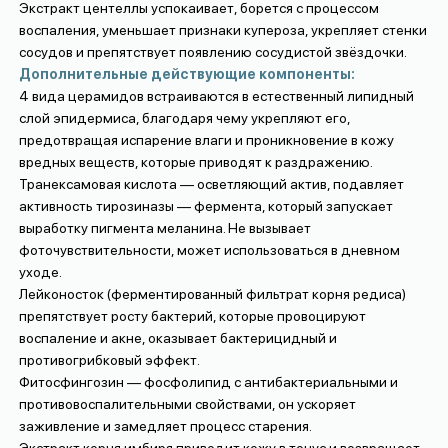
Экстракт центеллы успокаивает, борется с процессом
воспаления, уменьшает признаки купероза, укрепляет стенки
сосудов и препятствует появлению сосудистой звёздочки.
Дополнительные действующие компоненты:
4 вида церамидов встраиваются в естественный липидный
слой эпидермиса, благодаря чему укрепляют его,
предотвращая испарение влаги и проникновение в кожу
вредных веществ, которые приводят к раздражению.
Транексамовая кислота — осветляющий актив, подавляет
активность тирозиназы — фермента, который запускает
выработку пигмента меланина. Не вызывает
фоточувствительности, может использоваться в дневном
уходе.
Лейконосток (ферментированный фильтрат корня редиса)
препятствует росту бактерий, которые провоцируют
воспаление и акне, оказывает бактерицидный и
противогрибковый эффект.
Фитосфингозин — фосфолипид с антибактериальными и
противовоспалительными свойствами, он ускоряет
заживление и замедляет процесс старения.
Экстракт корня имбиря приводит кожу в тонус и возвращает