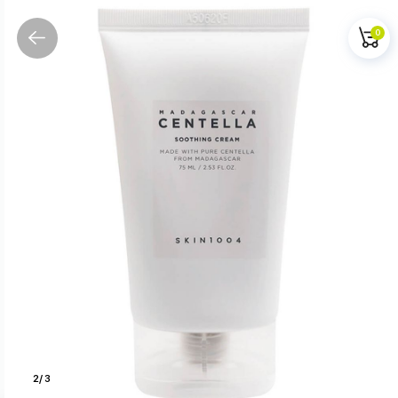
0
2
/
3