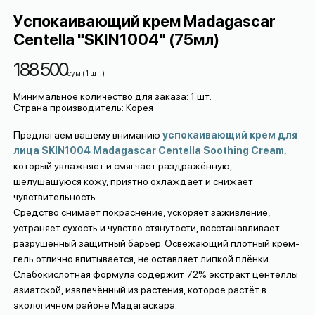
Успокаивающий крем Madagascar
Centella "SKIN1004" (75мл)
188 500
сум
(
1
шт.
)
Минимальное количество для заказа
:
1
шт.
Страна производитель
:
Корея
Предлагаем вашему вниманию
успокаивающий крем для
лица SKIN1004 Madagascar Centella Soothing Cream
,
который увлажняет и смягчает раздражённую,
шелушащуюся кожу, приятно охлаждает и снижает
чувствительность.
Средство снимает покраснение, ускоряет заживление,
устраняет сухость и чувство стянутости, восстанавливает
разрушенный защитный барьер. Освежающий плотный крем-
гель отлично впитывается, не оставляет липкой плёнки.
Слабокислотная формула содержит 72% экстракт центеллы
азиатской, извлечённый из растения, которое растёт в
экологичном районе Мадагаскара.