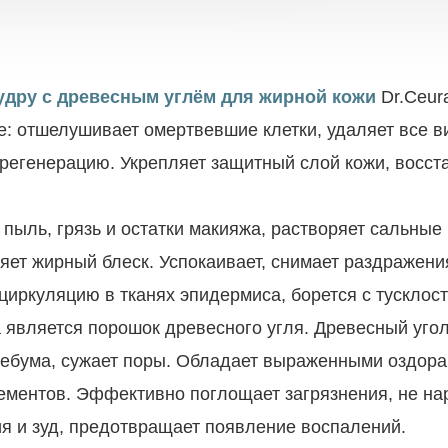
удру с древесным углём для жирной кожи
Dr.Ceur
: отшелушивает омертвевшие клетки, удаляет все в
 регенерацию. Укрепляет защитный слой кожи, восста
ыль, грязь и остатки макияжа, растворяет сальные 
ет жирный блеск. Успокаивает, снимает раздражения
иркуляцию в тканях эпидермиса, борется с тусклос
вляется порошок древесного угля. Древесный угол
и себума, сужает поры. Обладает выраженными озд
ементов. Эффективно поглощает загрязнения, не на
 и зуд, предотвращает появление воспалений.