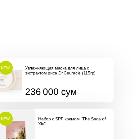
Увлажняющая маска для лица с
NEW
экстрактом риса Dr.Ceuracle (115гр)
236 000
сум
236 000
сум
Набор с SPF кремом "The Saga of
NEW
Xiu"
345 000
сум