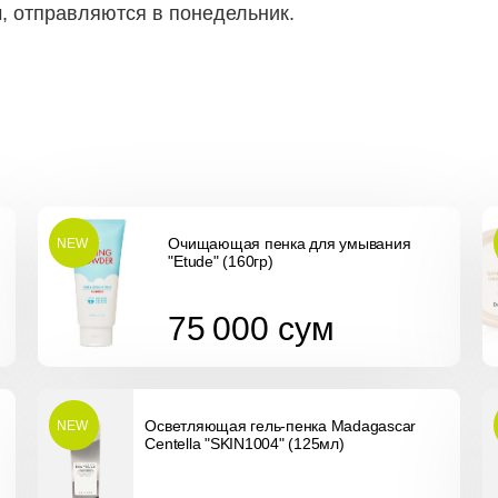
м, отправляются в понедельник.
Очищающая пенка для умывания
NEW
"Etude" (160гр)
75 000
сум
75 000
сум
Осветляющая гель-пенка Madagascar
NEW
Centella "SKIN1004" (125мл)
123 500
сум