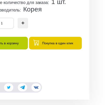
1
шт.
 количество для заказа
:
Корея
зводитель
:
ть в корзину
Покупка в один клик