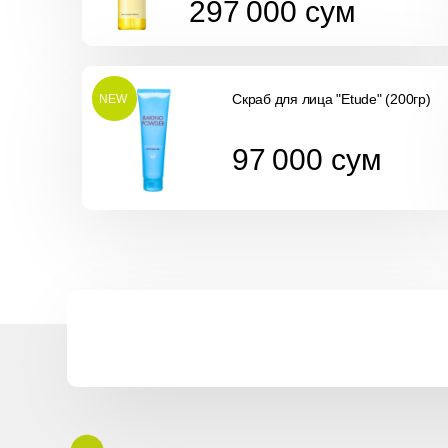
297 000
сум
Скраб для лица "Etude" (200гр)
NEW
97 000
сум
97 000
сум