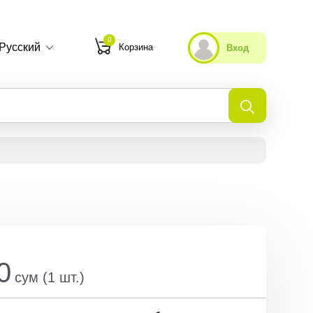
0
Русский
Корзина
Вход
Мои избранные
Недавно просмотренные
0
сум
(
1
шт.
)