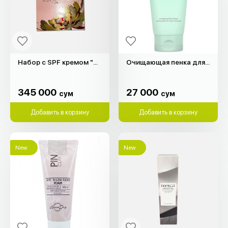
Набор с SPF кремом "The Saga of Xiu"
Очищающая пенка для лица Green "Heimish" (30мл)
345 000
27 000
сум
сум
345 000
27 000
сум
сум
Добавить в корзину
Добавить в корзину
New
New