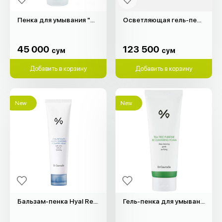
Пенка для умывания "Grace Day" (180мл)
Осветляющая гель-пенка Madagascar Centella "SKIN1004" (125мл)
45 000
123 500
сум
сум
45 000
123 500
сум
сум
Добавить в корзину
Добавить в корзину
New
New
Бальзам-пенка Hyal Reyouth "Dr.Ceuracle" (100мл)
Гель-пенка для умывания "Dr.Ceuracle" (150мл)
230 000
225 000
сум
сум