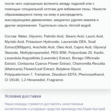
после чего хорошенько вспенить между ладоней или с
помощью специальной сеточки для взбивания пены. Нанести
образовавшуюся пенку на кожу и распределить
массирующими движениями, аккуратно удаляя макияж и
другие загрязнения. Тщательно смыть тёплой водо
й.
Состав:
Water, Glycerin, Palmitic Acid, Stearic Acid, Lauric Acid,
Myristic Acid, Potassium Hydroxide, Lauramide DEA, Snail
Extract(900ppm), Arachidic Acid, Oleic Acid, Capric Acid, Glyceryl
Stearate, Methylpropanediol, PEG-90M, Polysorbate 20, Kaolin,
Lavandula Angustifolia (Lavender) Extract, Borago Officinalis
Extract, Centaurea Cyanus Flower Extract, Chamomilla Recutita
(Matricaria) Flower/Leaf Extract, Butylene Glycol,
Polyquaternium-7, Trehalose, Disodium EDTA, Phenoxyethanol,
CI 19140, 1,2-Hexanediol, Fragrance.
Условия доставки
Наша команда стремится доставлять качественные
косметические и уходовые средства производства Кореи быстрой