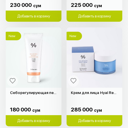
230 000
225 000
сум
сум
Добавить в корзину
Добавить в корзину
New
New
Себорегулирующая пенка для жирной кожи "Dr.Ceuracle" (200мл)
Крем для лицa Hyal Reyouth Dr.Ceuracle (60гр)
180 000
285 000
сум
сум
180 000
285 000
сум
сум
Добавить в корзину
Добавить в корзину