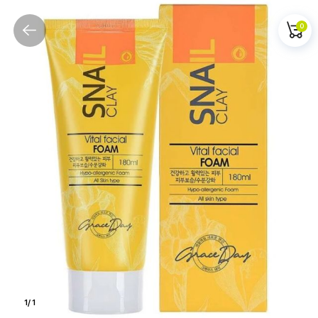
0
1
/
1