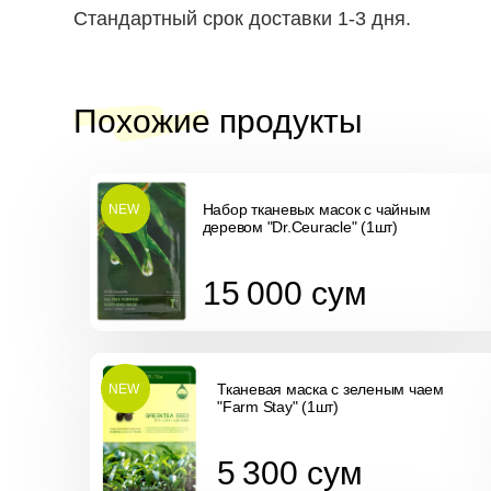
Стандартный срок доставки 1-3 дня.
Похожие продукты
Набор тканевых масок с чайным
NEW
деревом "Dr.Ceuracle" (1шт)
15 000
сум
15 000
сум
Тканевая маска с зеленым чаем
NEW
"Farm Stay" (1шт)
5 300
сум
5 300
сум