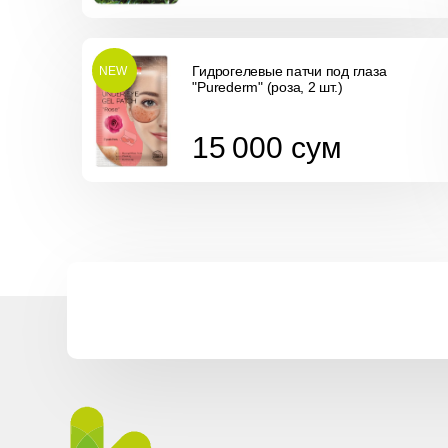
Гидрогелевые патчи под глаза
NEW
"Purederm" (роза, 2 шт.)
15 000
сум
15 000
сум