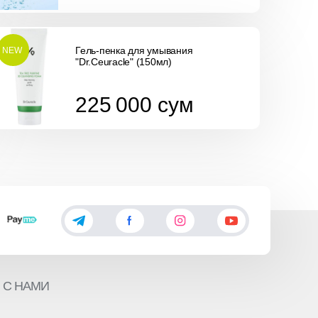
Гель-пенка для умывания
NEW
"Dr.Ceuracle" (150мл)
225 000
сум
225 000
сум
 С НАМИ