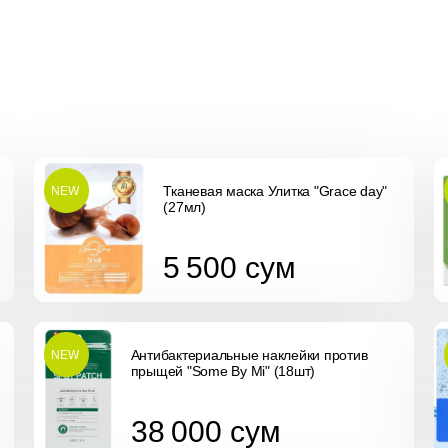
Тканевая маска Улитка "Grace day"
NEW
(27мл)
5 500
сум
5 500
сум
Антибактериальные наклейки против
NEW
прыщей "Some By Mi" (18шт)
38 000
сум
38 000
сум