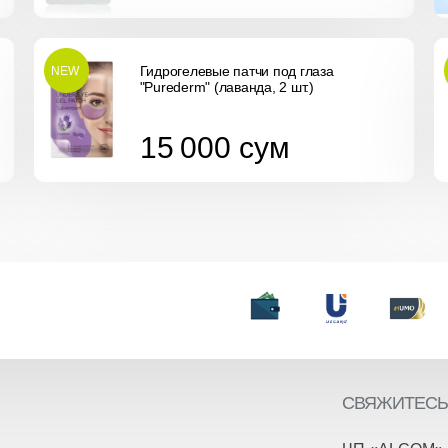
Гидрогелевые патчи под глаза
NEW
"Purederm" (лаванда, 2 шт.)
15 000
сум
15 000
сум
СВЯЖИТЕСЬ