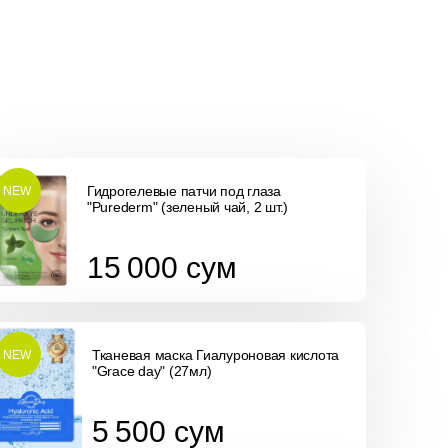
Гидрогелевые патчи под глаза
NEW
"Purederm" (зеленый чай, 2 шт.)
15 000
сум
15 000
сум
Тканевая маска Гиалуроновая кислота
NEW
"Grace day" (27мл)
5 500
сум
5 500
сум