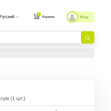
0
Русский
Корзина
Вход
Мои избранные
Недавно просмотренные
сум
(
1
шт.
)