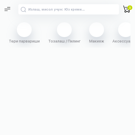
0
Тери парвариши
Тозалаш / Пилинг
Макияж
Аксессуарл