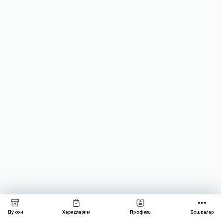
Дўкон
Харидларим
Профиль
Бошқалар