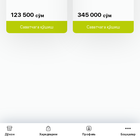
123 500
345 000
cўм
cўм
123 500
345 000
cўм
cўм
Саватчага қўшиш
Саватчага қўшиш
Дўкон
Харидларим
Профиль
Бошқалар