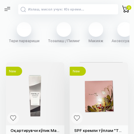
0
Тери парвариши
Тозалаш / Пилинг
Макияж
Аксессуарл
New
New
Оқартирувчи кўпик Madagascar Centella "SKIN1004" (125мл)
SPF кремли тўплам "The Saga of Xiu"