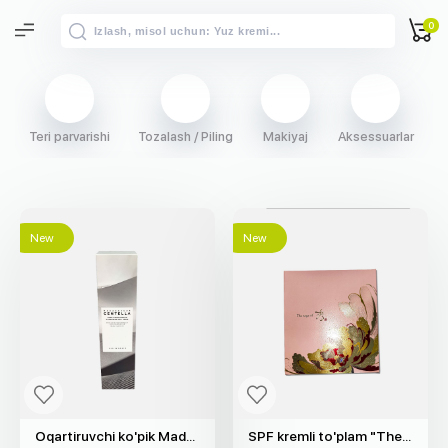
0
Teri parvarishi
Tozalash / Piling
Makiyaj
Aksessuarlar
S
New
New
Oqartiruvchi ko'pik Madagascar Centella "SKIN1004" (125ml)
SPF kremli to'plam "The Saga of Xiu"