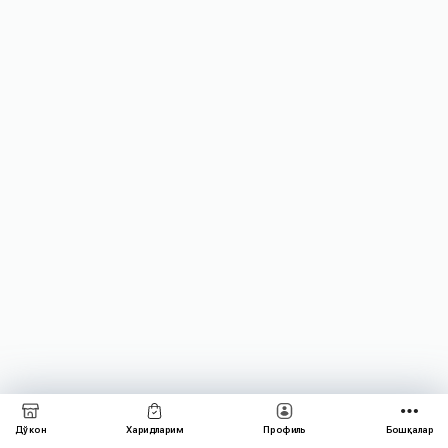
Дўкон
Харидларим
Профиль
Бошқалар