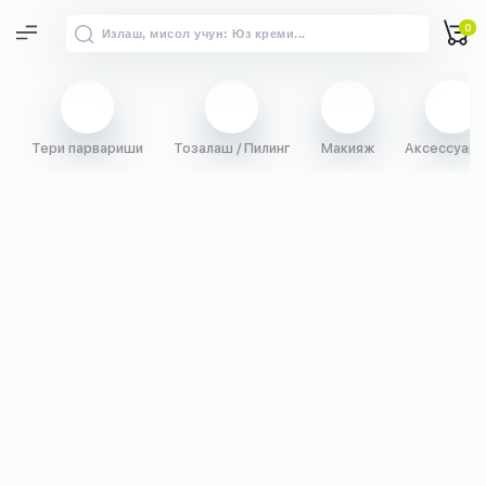
0
Тери парвариши
Тозалаш / Пилинг
Макияж
Аксессуарл