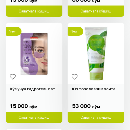
cўм
cўм
Саватчага қўшиш
Саватчага қўшиш
New
New
Кўз учун гидрогель патч "Purederm" (лаванда, 2 дона)
Юз тозоловчи восита "Farm Stay" (180мл)
15 000
53 000
cўм
cўм
15 000
53 000
cўм
cўм
Саватчага қўшиш
Саватчага қўшиш