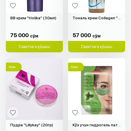
BB крем "Holika" (30мл)
Тональ крем Collagen "Enough" (100мл)
75 000
57 000
cўм
cўм
75 000
57 000
cўм
cўм
Саватчага қўшиш
Саватчага қўшиш
New
New
Пудра "Lillykay" (20гр)
Кўз учун гидрогель патч "Purederm" (кўк чой, 2 дона)