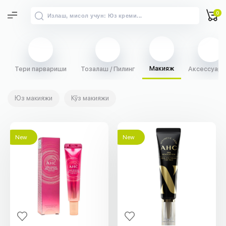
0
Макияж
Тери парвариши
Тозалаш / Пилинг
Аксессуарл
Юз макияжи
Кўз макияжи
New
New