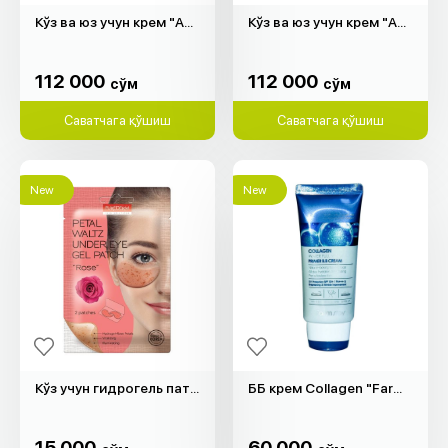
Кўз ва юз учун крем "AHC" (30мл)
Кўз ва юз учун крем "AHC" (30мл)
112 000
112 000
cўм
cўм
112 000
112 000
cўм
cўм
Саватчага қўшиш
Саватчага қўшиш
New
New
Кўз учун гидрогель патч "Purederm" (атиргул, 2 дона)
ББ крем Collagen "Farm Stay" (50гр)
15 000
60 000
cўм
cўм
15 000
60 000