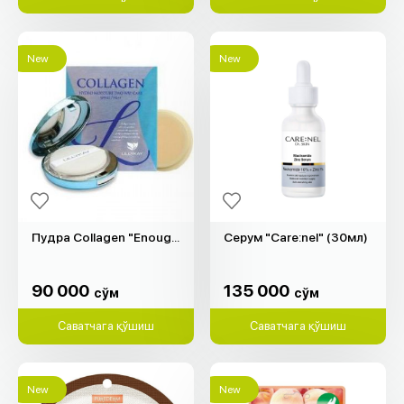
New
New
Пудра Collagen "Enough" (№21, 13гр)
Серум "Care:nel" (30мл)
90 000
135 000
cўм
cўм
90 000
135 000
cўм
cўм
Саватчага қўшиш
Саватчага қўшиш
New
New