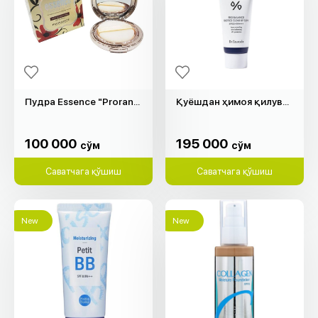
Пудра Essence "Prorance" (12гр)
Қуёшдан ҳимоя қилувчи крем "Dr.Ceuracle" (50мл)
100 000
195 000
cўм
cўм
100 000
195 000
cўм
cўм
Саватчага қўшиш
Саватчага қўшиш
New
New