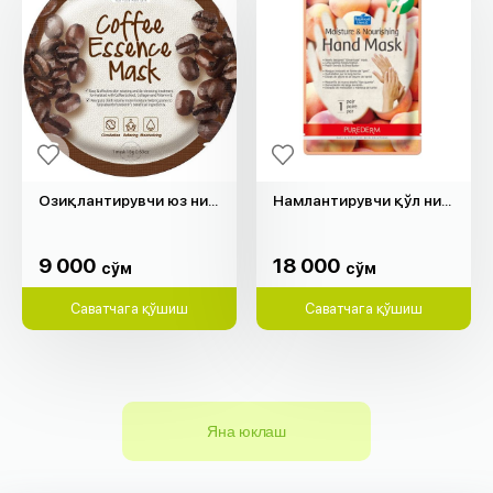
Озиқлантирувчи юз ниқоб "Purederm"
Намлантирувчи қўл ниқоб "Purederm"
9 000
18 000
cўм
cўм
9 000
18 000
cўм
cўм
Саватчага қўшиш
Саватчага қўшиш
Яна юклаш