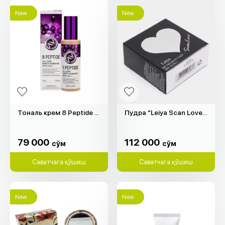
New
New
Тональ крем 8 Peptide "Enough" (100гр)
Пудра "Leiya Scan Love" (14гр)
79 000
112 000
cўм
cўм
79 000
112 000
cўм
cўм
Саватчага қўшиш
Саватчага қўшиш
New
New