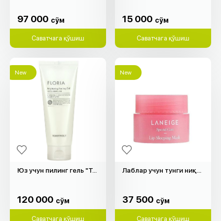
97 000
15 000
cўм
cўм
97 000
15 000
cўм
cўм
Саватчага қўшиш
Саватчага қўшиш
New
New
Юз учун пилинг гель "Tony Moly" (150мл)
Лаблар учун тунги ниқоб "Laneige" (3мл)
120 000
37 500
cўм
cўм
120 000
37 500
cўм
cўм
Саватчага қўшиш
Саватчага қўшиш