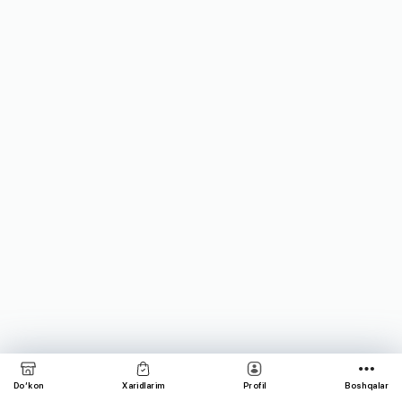
Do‘kon
Xaridlarim
Profil
Boshqalar