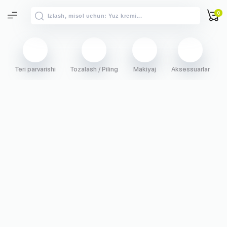
0
Teri parvarishi
Tozalash / Piling
Makiyaj
Aksessuarlar
S