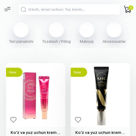
0
Teri parvarishi
Tozalash / Piling
Makiyaj
Aksessuarlar
S
New
New
Ko'z va yuz uchun krem "AHC" (30ml)
Ko'z va yuz uchun krem "AHC" (30ml)