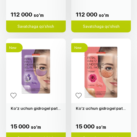
112 000
112 000
so‘m
so‘m
112 000
112 000
so‘m
so‘m
Savatchaga qo‘shish
Savatchaga qo‘shish
New
New
Ko'z uchun gidrogel patchlar "Purederm" (lavanda, 2 dona)
Ko'z uchun gidrogel patchlar "Purederm" (atirgul, 2 dona)
15 000
15 000
so‘m
so‘m
15 000
15 000
so‘m
so‘m