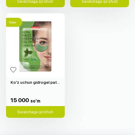
Savatchaga qo‘shish
Savatchaga qo‘shish
New
Ko'z uchun gidrogel patchlar "Purederm" (ko'k choy, 2 dona)
15 000
so‘m
15 000
so‘m
Savatchaga qo‘shish