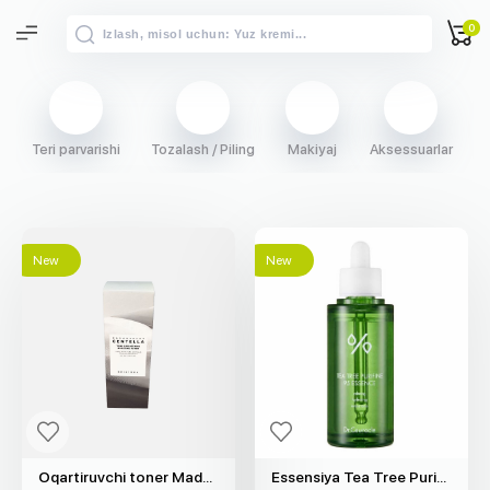
0
Teri parvarishi
Tozalash / Piling
Makiyaj
Aksessuarlar
S
New
New
Oqartiruvchi toner Madagascar Centella "SKIN1004" (210ml)
Essensiya Tea Tree Purifine 95 "Dr. Ceuracle" (50ml)